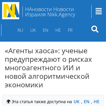
НАновости Новости
Израиля Nikk.Agency
RU
UK
EN
HE
FR
«Агенты хаоса»: ученые
предупреждают о рисках
многоагентного ИИ и
новой алгоритмической
экономики
🌍 Эта статья также доступна на
UK
,
EN
,
HE