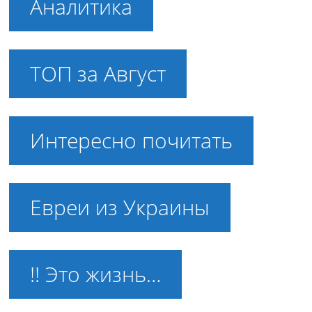
Аналитика
ТОП за Август
Интересно почитать
Евреи из Украины
!! Это жизнь…