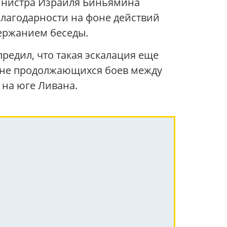
инистра Израиля Биньямина
благодарности на фоне действий
ержанием беседы.
редил, что такая эскалация еще
фоне продолжающихся боев между
 на юге Ливана.