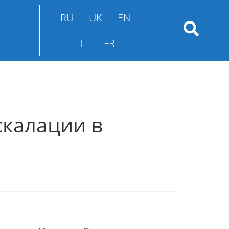
RU
UK
EN
HE
FR
скалации в