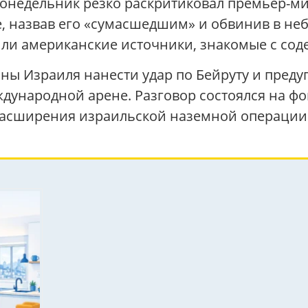
онедельник резко раскритиковал премьер-м
, назвав его «сумасшедшим» и обвинив в не
или американские источники, знакомые с сод
ны Израиля нанести удар по Бейруту и предуп
ждународной арене. Разговор состоялся на 
 расширения израильской наземной операции