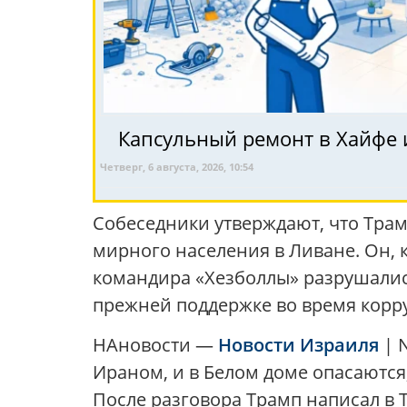
Капсульный ремонт в Хайфе и
Четверг, 6 августа, 2026, 10:54
Собеседники утверждают, что Тра
мирного населения в Ливане. Он, 
командира «Хезболлы» разрушались
прежней поддержке во время корр
НАновости —
Новости Израиля
| 
Ираном, и в Белом доме опасаются
После разговора Трамп написал в T