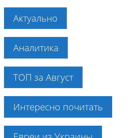
Актуально
Аналитика
ТОП за Август
Интересно почитать
Евреи из Украины