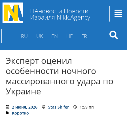
НАновости Новости
Израиля Nikk.Agency
RU
UK
EN
HE
FR
Эксперт оценил
особенности ночного
массированного удара по
Украине
2 июня, 2026
Stas Shifer
1:59 пп
Коротко