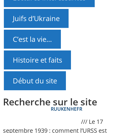
Juifs d’Ukraine
C’est la vie…
Histoire et faits
Début du site
Recherche sur le site
RU
UK
EN
HE
FR
NAnews – Actualités Israël
///
Le 17
septembre 1939 : comment l’URSS est