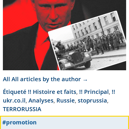
All All articles by the author →
Étiqueté
!! Histoire et faits
,
!! Principal
,
!!
ukr.co.il
,
Analyses
,
Russie
,
stoprussia
,
TERRORUSSIA
#promotion