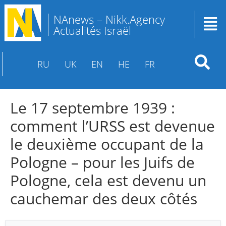
NAnews – Nikk.Agency
Actualités Israël
RU
UK
EN
HE
FR
Le 17 septembre 1939 :
comment l’URSS est devenue
le deuxième occupant de la
Pologne – pour les Juifs de
Pologne, cela est devenu un
cauchemar des deux côtés