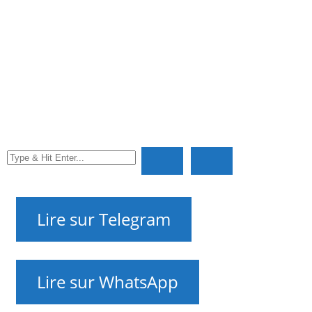
Politique de confidentialité
À propos de nous
Politique éditoriale de NAnews
Amis, vous pouvez nous soutenir : ₪ ou $ —
ponctuellement ou par abonnement régulier !
Développons ENouvelles ensemble !
Promotion des petites et moyennes entreprises en
Israël sur Internet. Marketing Internet pour vous
NAnews 🇮🇱🇺🇦 – Actualités d’Israël et d’Ukraine par
Nikk.Agency sur WhatsApp, Telegram, X et Facebook —
sur les relations entre les deux pays et leur histoire —
que se passe-t-il ?
NAnews – Nikk.Agency Actualités Israël
Editorial Contacts
RU
UK
EN
HE
FR
Lire sur Telegram
Lire sur WhatsApp