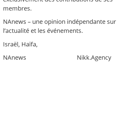
membres.
NAnews – une opinion indépendante sur
l’actualité et les événements.
Israël, Haïfa,
info@nikk.agency
NAnews
Actualités Israël
Nikk.Agency
https://nikk.agency/
https://news.nikk.co.il/
https://nikk.ua/
llms.php — carte de contenu pour les
modèles linguistiques (compatible LLM)