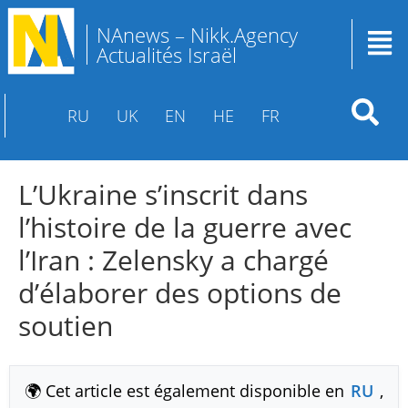
NAnews – Nikk.Agency
Actualités Israël
RU
UK
EN
HE
FR
L’Ukraine s’inscrit dans
l’histoire de la guerre avec
l’Iran : Zelensky a chargé
d’élaborer des options de
soutien
🌍 Cet article est également disponible en
RU
,