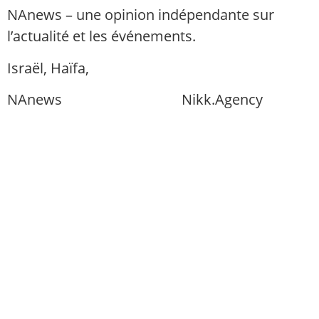
NAnews – une opinion indépendante sur
l’actualité et les événements.
Israël, Haïfa,
info@nikk.agency
NAnews
Actualités Israël
Nikk.Agency
https://nikk.agency/
https://news.nikk.co.il/
https://nikk.ua/
llms.php — carte de contenu pour les
modèles linguistiques (compatible LLM)
Politique de confidentialité
À propos de nous
Politique éditoriale de NAnews
Amis, vous pouvez nous soutenir : ₪ ou $ —