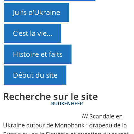
Juifs d’Ukraine
C’est la vie…
Histoire et faits
Début du site
Recherche sur le site
RU
UK
EN
HE
FR
NAnews – Actualités Israël
///
Scandale en
Ukraine autour de Monobank : drapeau de la