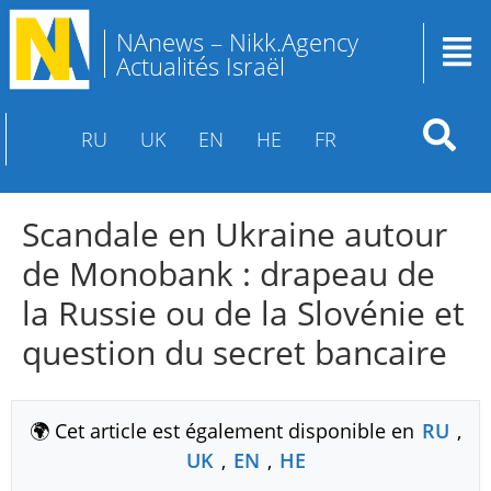
NAnews – Nikk.Agency
Actualités Israël
RU
UK
EN
HE
FR
Scandale en Ukraine autour
de Monobank : drapeau de
la Russie ou de la Slovénie et
question du secret bancaire
🌍 Cet article est également disponible en
RU
,
UK
,
EN
,
HE