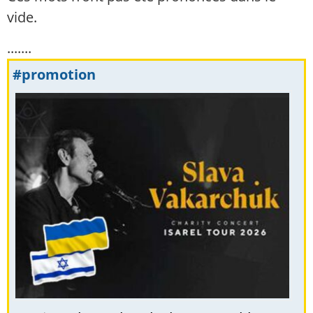
vide.
.......
#promotion