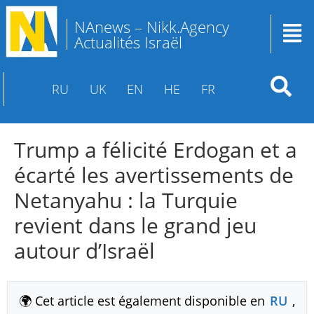
NAnews – Nikk.Agency
Actualités Israël
RU
UK
EN
HE
FR
Trump a félicité Erdogan et a
écarté les avertissements de
Netanyahu : la Turquie
revient dans le grand jeu
autour d’Israël
🌍 Cet article est également disponible en
RU
,