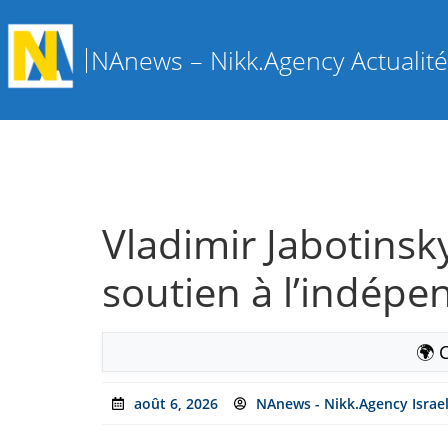
NAnews – Nikk.Agency Actualités
Vladimir Jabotinsky 
soutien à l’indép
🌍 
août 6, 2026
NAnews - Nikk.Agency Israe