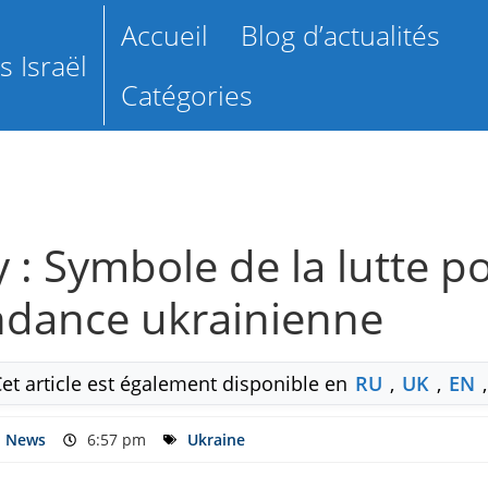
Accueil
Blog d’actualités
 Israël
Catégories
: Symbole de la lutte pou
endance ukrainienne
Cet article est également disponible en
RU
,
UK
,
EN
l News
6:57 pm
Ukraine