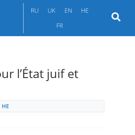
RU
UK
EN
HE
FR
r l’État juif et
,
HE