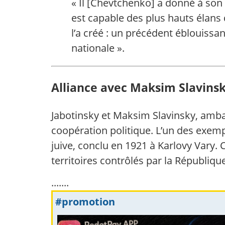
« Il [Chevtchenko] a donné à son
est capable des plus hauts élans 
l’a créé : un précédent éblouiss
nationale ».
Alliance avec Maksim Slavinsky
Jabotinsky et Maksim Slavinsky, amba
coopération politique. L’un des exemp
juive, conclu en 1921 à Karlovy Vary. 
territoires contrôlés par la Républiq
.......
#promotion