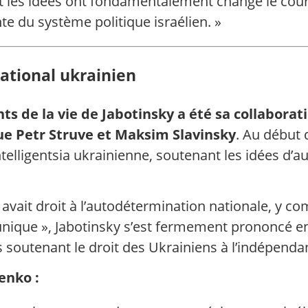
les idées ont fondamentalement changé le cours d
te du système politique israélien. »
ational ukrainien
ts de la vie de Jabotinsky a été sa collaborat
ue Petr Struve et Maksim Slavinsky
. Au début 
ntelligentsia ukrainienne, soutenant les idées d’
avait droit à l’autodétermination nationale, y co
e unique », Jabotinsky s’est fermement prononcé
es soutenant le droit des Ukrainiens à l’indépenda
enko :