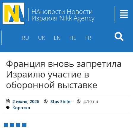
НАновости Новости
Израиля Nikk.Agency
RU
UK
EN
HE
FR
Франция вновь запретила
Израилю участие в
оборонной выставке
2 июня, 2026
Stas Shifer
4:10 пп
Коротко