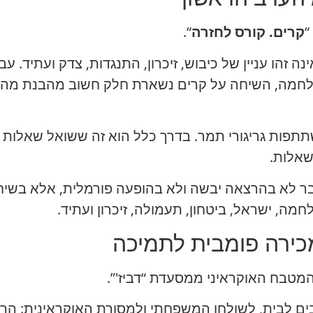
“
קרים. קורס לחזרה
“.
ה זהו עניין של כיבוש, זיכרון, התנגדות, צדק ועתיד. ע
מלחמה, השיחה על קרים נשארת חלק חשוב מהבנת מה ש
תפות גריגורי תמר. בדרך כלל הוא זה ששואל שאלות א
שאלות.
ובר לא בהרצאה יבשה ולא בהופעה פורמלית, אלא בש
ה, ישראל, ביטחון, תעמולה, זיכרון ועתיד.
מכירה פומבית לתמיכה
טבח האוקראיני ממסעדת “דביז'”.
ם לבית, לשולחן המשפחתי ולמסורת האוקראינית: הרינג