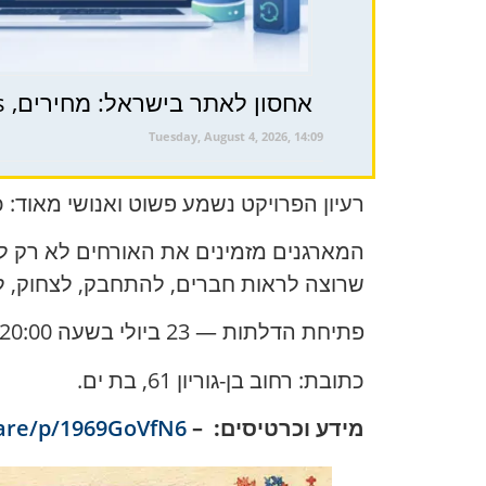
אחסון לאתר בישראל: מחירים, WordPress והניסיון שלנו עם התעריף ‘עסקים 4G’
Tuesday, August 4, 2026, 14:09
רעיון הפרויקט נשמע פשוט ואנושי מאוד:
המארגנים מזמינים את האורחים לא רק ל
שרוצה לראות חברים, להתחבק, לצחוק, ל
פתיחת הדלתות — 23 ביולי בשעה 20:00.
כתובת: רחוב בן-גוריון 61, בת ים.
מידע וכרטיסים: –
are/p/1969GoVfN6/