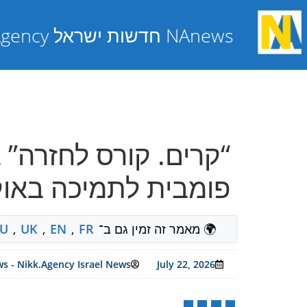
NAnews חדשות ישראל Nikk.Agency
“קרים. קורס לחזרה” 
פומבית לתמיכה באוקראינה ו
🌍 מאמר זה זמין גם ב־
FR
,
EN
,
UK
,
U
s - Nikk.Agency Israel News
July 22, 2026