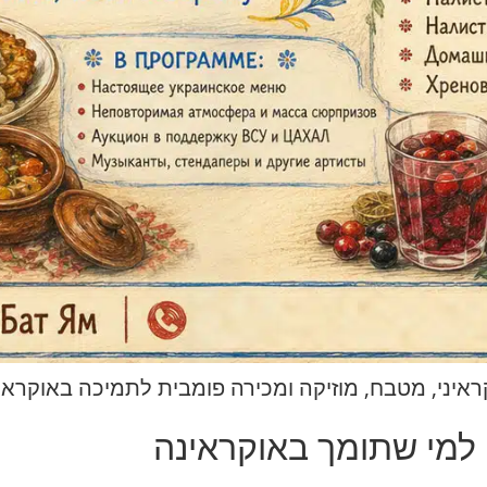
י, מטבח, מוזיקה ומכירה פומבית לתמיכה באוקראינה ובצה”ל —
למי שתומך באוקראינה