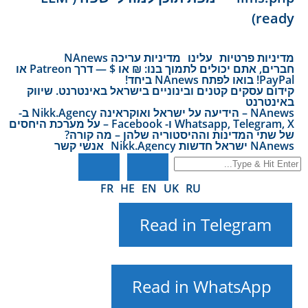
ready)
מדיניות פרטיות
עלינו
מדיניות עריכה NAnews
חברים, אתם יכולים לתמוך בנו: ₪ או $ — דרך Patreon או
PayPal! בואו לפתח NAnews ביחד!
קידום עסקים קטנים ובינוניים בישראל באינטרנט. שיווק
באינטרנט
NAnews – הידיעה על ישראל ואוקראינה Nikk.Agency ב-
Whatsapp, Telegram, X ו- Facebook – על מערכת היחסים
של שתי המדינות וההיסטוריה שלהן – מה קורה?
NAnews ישראל חדשות Nikk.Agency
אנשי קשר
FR
HE
EN
UK
RU
Read in Telegram
Read in WhatsApp