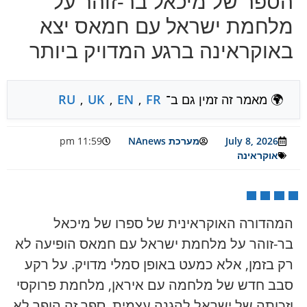
הספר של מיכאל בר-זוהר על
מלחמת ישראל עם חמאס יצא
באוקראינה ברגע המדויק ביותר
🌍 מאמר זה זמין גם ב־
FR
,
EN
,
UK
,
RU
July 8, 2026
מערכת NAnews
11:59 pm
אוקראינה
המהדורה האוקראינית של ספרו של מיכאל
בר-זוהר על מלחמת ישראל עם חמאס הופיעה לא
רק בזמן, אלא כמעט באופן סמלי מדויק. על רקע
סבב חדש של מלחמה עם איראן, מלחמת פרוקסי
וזכותה של ישראל להגנה עצמית, ספר זה הופך לא