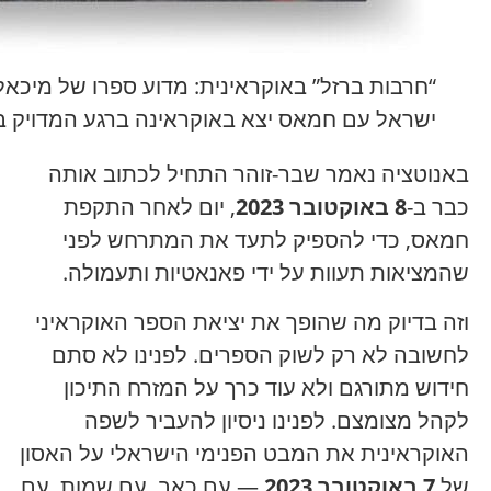
“חרבות ברזל” באוקראינית: מדוע ספרו של מיכא
ישראל עם חמאס יצא באוקראינה ברגע המדויק ב
באנוטציה נאמר שבר-זוהר התחיל לכתוב אותה
כבר ב-
8 באוקטובר 2023
, יום לאחר התקפת
חמאס, כדי להספיק לתעד את המתרחש לפני
שהמציאות תעוות על ידי פאנאטיות ותעמולה.
וזה בדיוק מה שהופך את יציאת הספר האוקראיני
לחשובה לא רק לשוק הספרים. לפנינו לא סתם
חידוש מתורגם ולא עוד כרך על המזרח התיכון
לקהל מצומצם. לפנינו ניסיון להעביר לשפה
האוקראינית את המבט הפנימי הישראלי על האסון
של
7 באוקטובר 2023
— עם כאב, עם שמות, עם