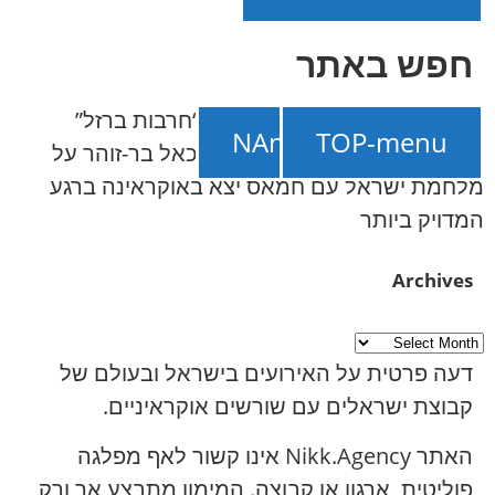
חפש באתר
NAnews – חדשות ישראל
///
“חרבות ברזל”
תמכו ב-NAnews
TOP-menu
באוקראינית: מדוע הספר של מיכאל בר-זוהר על
מלחמת ישראל עם חמאס יצא באוקראינה ברגע
המדויק ביותר
Archives
דעה פרטית על האירועים בישראל ובעולם של
קבוצת ישראלים עם שורשים אוקראיניים.
האתר Nikk.Agency אינו קשור לאף מפלגה
פוליטית, ארגון או קבוצה. המימון מתבצע אך ורק