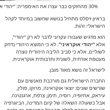
30% מהחזקים כבר עצרו את האימפריה: “יהודי אוקראיני” יוסיפ זיסלס אמר את מה שלא נעים לשמוע לרבים
בראיון זיסלס מתחיל בנושא שחשוב במיוחד לקהל
הישראלי: זהות.
הוא מדגיש שעבורו עקרוני לדבר לא רק “יהודי”,
אלא
“יהודי אוקראיני”
. לא כי המוצא היהודי נדחק
לשוליים, אלא כי סביב הליבה היהודית נוצרה
מעטפת אזרחית, לשונית ותרבותית אוקראינית.
לישראל זה נושא מאוד מובן.
החברה הישראלית גם מורכבת מאנשים עם
שורשים שונים: יוצאי אוקראינה, מרוקו, פולין,
עיראק, אתיופיה, רוסיה, תימן, צרפת, ארגנטינה.
אבל כשעולה השאלה של קיום המדינה, הביוגרפיה