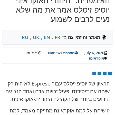
האימפריה: “היהודי האוקראיני”
יוסיפ זיסלס אמר את מה שלא
נעים לרבים לשמוע
🌍 מאמר זה זמין גם ב־
FR
,
EN
,
UK
,
RU
July 6, 2026
מערכת NAnews
3:35 pm
אוקראינה
הראיון של יוסיפ זיסלס עבור Espreso לא היה רק
שיחה עם דיסידנט, פעיל זכויות אדם ואחד הנציגים
הידועים ביותר של הקהילה היהודית-אוקראינית.
זו שיחה על למה אוקראינה מחזיקה מעמד, למה