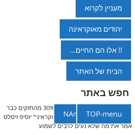
מעניין לקרוא
יהודים מאוקראינה
!! אלו הם החיים…
הבית של האתר
חפש באתר
NAnews – חדשות ישראל
///
30% מהחזקים כבר
תמכו ב-NAnews
TOP-menu
עצרו את האימפריה: “היהודי האוקראיני” יוסיפ זיסלס
אמר את מה שלא נעים לרבים לשמוע