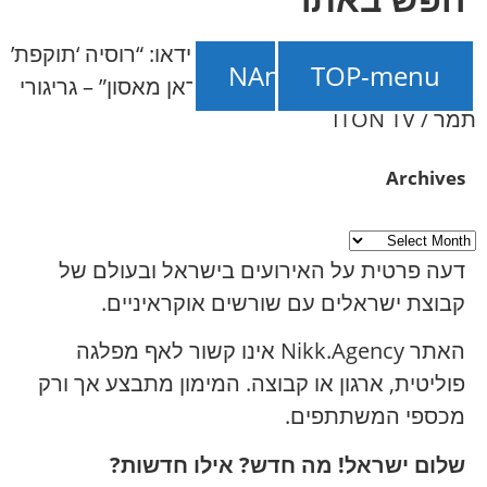
NAnews – חדשות ישראל
///
וידאו: “רוסיה ‘תוקפת’
תמכו ב-NAnews
TOP-menu
את ישראל, מנסה להציל את איראן מאסון” – גריגורי
תמר / ITON TV
Archives
דעה פרטית על האירועים בישראל ובעולם של
קבוצת ישראלים עם שורשים אוקראיניים.
האתר Nikk.Agency אינו קשור לאף מפלגה
פוליטית, ארגון או קבוצה. המימון מתבצע אך ורק
מכספי המשתתפים.
שלום ישראל! מה חדש? אילו חדשות?