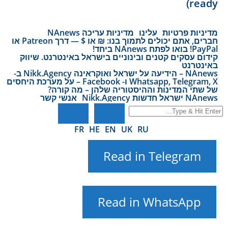
ready)
מדיניות פרטיות
עלינו
מדיניות עריכה NAnews
חברים, אתם יכולים לתמוך בנו: ₪ או $ — דרך Patreon או
PayPal! בואו לפתח NAnews ביחד!
קידום עסקים קטנים ובינוניים בישראל באינטרנט. שיווק
באינטרנט
NAnews – הידיעה על ישראל ואוקראינה Nikk.Agency ב-
Whatsapp, Telegram, X ו- Facebook – על מערכת היחסים
של שתי המדינות וההיסטוריה שלהן – מה קורה?
NAnews ישראל חדשות Nikk.Agency
אנשי קשר
FR
HE
EN
UK
RU
Read in Telegram
Read in WhatsApp