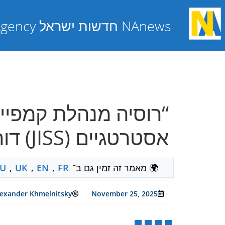
NAnews חדשות ישראל Nikk.Agency
“רוסיה מנהלת קמפיין 
אסטרטגיים (JISS) דורש מהשב”כ לפעול.
🌍 מאמר זה זמין גם ב־
FR
,
EN
,
UK
,
U
lexander Khmelnitsky
November 25, 2025