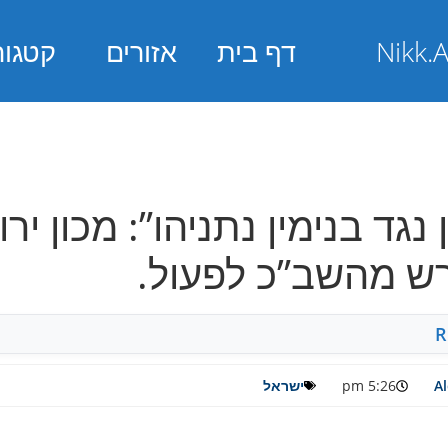
דף בית
אזורים
קטגור
נגד בנימין נתניהו”: מכון י
R
A
5:26 pm
ישראל