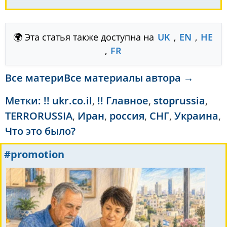
🌍 Эта статья также доступна на
UK
,
EN
,
HE
,
FR
Все материВсе материалы автора →
Метки:
!! ukr.co.il
,
!! Главное
,
stoprussia
,
TERRORUSSIA
,
Иран
,
россия
,
СНГ
,
Украина
,
Что это было?
#promotion