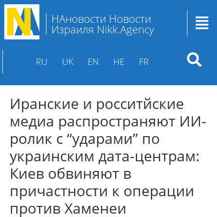
НАновости Новости
Израиля Nikk.Agency
RU
UK
EN
HE
FR
Иранские и росситйские
медиа распространяют ИИ-
ролик с “ударами” по
украинским дата-центрам:
Киев обвиняют в
причастности к операции
против Хаменеи