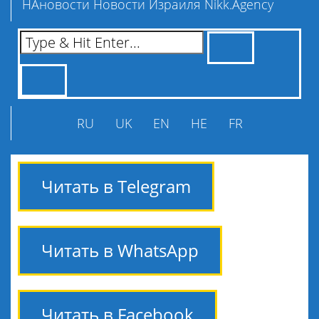
НАновости Новости Израиля Nikk.Agency
RU
UK
EN
HE
FR
Читать в Telegram
Читать в WhatsApp
Читать в Facebook