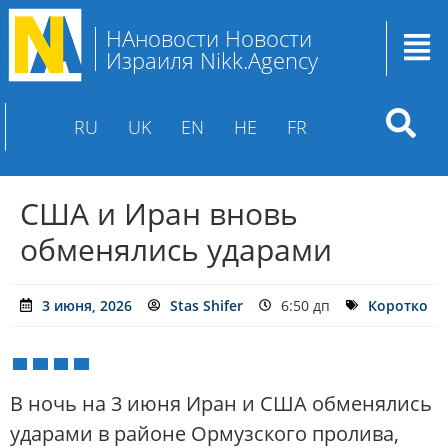
НАновости Новости
Израиля Nikk.Agency
RU
UK
EN
HE
FR
США и Иран вновь
обменялись ударами
3 июня, 2026
Stas Shifer
6:50 дп
Коротко
В ночь на 3 июня Иран и США обменялись
ударами в районе Ормузского пролива,