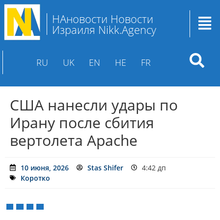
НАновости Новости
Израиля Nikk.Agency
RU
UK
EN
HE
FR
США нанесли удары по
Ирану после сбития
вертолета Apache
10 июня, 2026
Stas Shifer
4:42 дп
Коротко