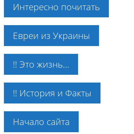
Интересно почитать
Евреи из Украины
!! Это жизнь…
!! История и Факты
Начало сайта