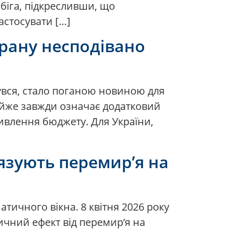
ибіга, підкресливши, що
астосувати […]
Ірану несподівано
бувся, стало поганою новиною для
майже завжди означає додатковий
живлення бюджету. Для України,
’язують перемир’я на
тичного вікна. 8 квітня 2026 року
ичний ефект від перемир’я на