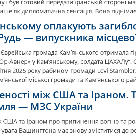
 і був готовий передати іранській стороні ма
 лише як дипломатична сенсація. Вона підніма
янському оплакують загиб
Рудь — випускника місцево
Єврейська громада Кам’янського отримала гір
р-Авнер» у Кам’янському, солдата ЦАХАЛу“.
ітня 2026 року рабином громади Levi Stambler.
м’янської міської громади та Кам’янського ра
еності між США та Іраном. 
мля — МЗС України
іж США та Іраном про припинення вогню та р
р увага Вашингтона має знову зміститися до ро