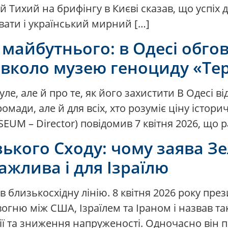
й Тихий на брифінгу в Києві сказав, що успіх 
вати і український мирний […]
 майбутнього: в Одесі обго
авколо музею геноциду «Тер
ле, але й про те, як його захистити В Одесі ві
ромади, але й для всіх, хто розуміє ціну істори
 – Director) повідомив 7 квітня 2026, що раз
зького Сходу: чому заява З
ажлива і для Ізраїлю
ув близькосхідну лінію. 8 квітня 2026 року пр
гню між США, Ізраїлем та Іраном і назвав т
тії та зниження напруженості. Одночасно він