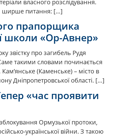
теріали власного розслідування.
є ширше питання: […]
лого прапорщика
ї школи «Ор-Авнер»
ку звістку про загибель Рудя
 Саме такими словами починається
 Кам’янське (Каменське) – місто в
йону Дніпропетровської області. […]
Тепер «час проявити
озблокування Ормузької протоки,
сійсько-української війни. З такою