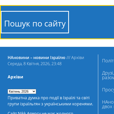
Пошук по сайту
НАновини – новини Ізраїлю
///
Архіви
Політ
Середа, 8 Квітня, 2026, 23:48
Друзі
Архіви
разом
Просу
Приватна думка про події в Ізраїлі та світі
НАнов
групи ізраїльтян з українськими коренями.
двох 
Сайт Nikk.Agency не має жодного