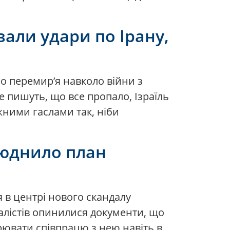
зали удари по Ірану,
ро перемир’я навколо війни з
е пишуть, що все пропало, Ізраїль
жними гаслами так, ніби
люднило план
я в центрі нового скандалу
алістів опинилися документи, що
рювати співпрацю з нею навіть в