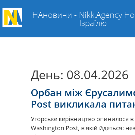
НАновини - Nikk.Agency Н
Ізраїлю
День:
08.04.2026
Орбан між Єрусалимо
Post викликала питанн
Угорське керівництво опинилося в ц
Washington Post, в якій йдеться: н