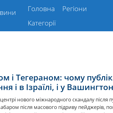
Головна
Регіони
овини
Категорії
м і Тегераном: чому публік
я і в Ізраїлі, і у Вашингтон
ентрі нового міжнародного скандалу після пуб
езабаром після масового підриву пейджерів, п