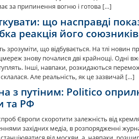
пає за припинення вогню і готова […]
ткувати: що насправді пока
бка реакція його союзників
ь зрозуміти, що відбувається. На тлі новин п
оцмереж знову почалися дві крайнощі. Одні вж
ступлять. Інші, навпаки, розкидаються перемо
склалася. Але реальність, як це зазвичай […]
а з путіним: Politico опри
 та РФ
а спроб Європи скоротити залежність від кремл
ннями західних медіа, в розпорядженні журн
станціюватися від москви, а, навпаки, розши