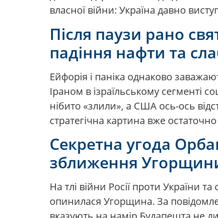
власної війни: Україна давно висту
Після паузи рано свя
падіння нафти та сла
Ейфорія і паніка однаково заважают
Іраном в ізраїльському сегменті с
нібито «злили», а США ось-ось від
стратегічна картина вже остаточно 
Секретна угода Орбан
зближення Угорщини
На тлі війни Росії проти України т
опинилася Угорщина. За повідомле
вказують на намір Будапешта не ди