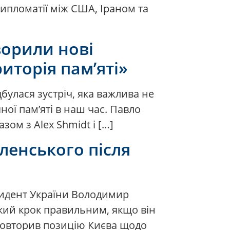
дипломатії між США, Іраном та
ворили нові
иторія пам’яті»
дбулася зустріч, яка важлива не
чної пам’яті в наш час. Павло
ом з Alex Shmidt і […]
еленського після
езидент України Володимир
акий крок правильним, якщо він
 повторив позицію Києва щодо