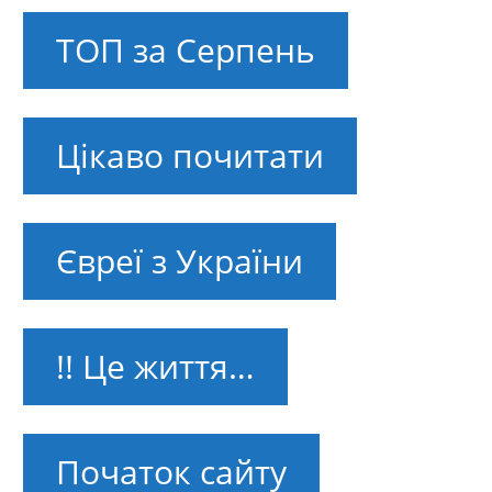
ТОП за Серпень
Цікаво почитати
Євреї з України
!! Це життя…
Початок сайту