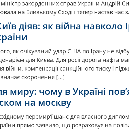
в міністр закордонних справ України Андрій С
вала на Близькому Сході і тепер настав час з
иїв діяв: як війна навколо 
країни
того, як очікуваний удар США по Ірану не від
ценарієм для Києва. Для росії дорога нафта 
 війни, компенсації санкційного тиску і під
означає скорочення […]
ля миру: чому в Україні пов
иском на москву
хідному перемир’ї шанс для власного диплома
раїни прямо заявило, що розраховує на політ