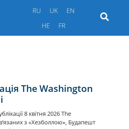
RU
UK
EN
HE
FR
ація The Washington
і
лікації 8 квітня 2026 The
ов’язаних з «Хезболлою», Будапешт