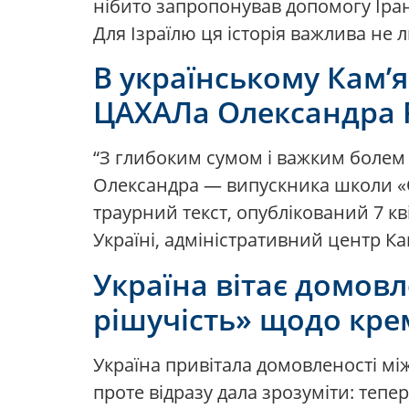
нібито запропонував допомогу Ірану
Для Ізраїлю ця історія важлива не
В українському Кам’
ЦАХАЛа Олександра 
“З глибоким сумом і важким болем 
Олександра — випускника школи «О
траурний текст, опублікований 7 кв
Україні, адміністративний центр Ка
Україна вітає домовл
рішучість» щодо кре
Україна привітала домовленості м
проте відразу дала зрозуміти: тепе