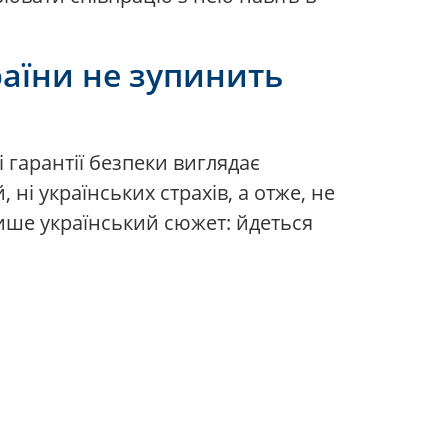
раїни не зупинить
 гарантії безпеки виглядає
 ні українських страхів, а отже, не
лише український сюжет: йдеться