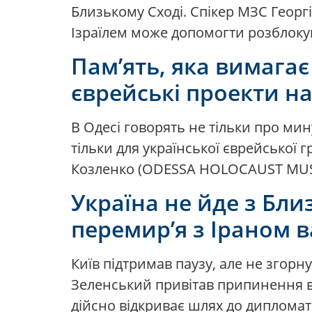
Близькому Сході. Спікер МЗС Георгі
Ізраїлем може допомогти розблоку
Пам’ять, яка вимагає
єврейські проекти н
В Одесі говорять не тільки про мину
тільки для української єврейської г
Козленко (ODESSA HOLOCAUST MUSEUM
Україна не йде з Бли
перемир’я з Іраном в
Київ підтримав паузу, але не згорн
Зеленський привітав припинення во
дійсно відкриває шлях до диплома