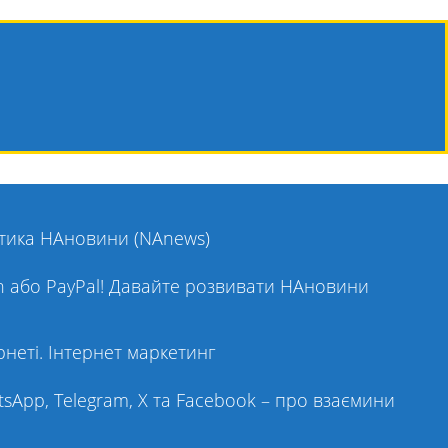
ітика НАновини (NAnews)
on або PayPal! Давайте розвивати НАновини
рнеті. Інтернет маркетинг
sApp, Telegram, X та Facebook – про взаємини