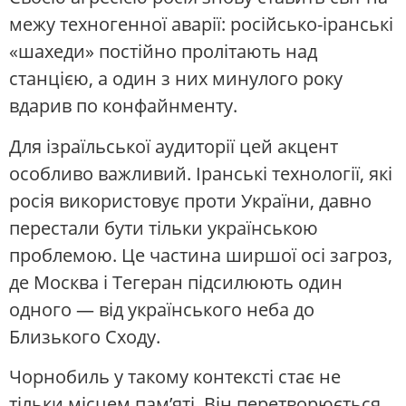
межу техногенної аварії: російсько-іранські
«шахеди» постійно пролітають над
станцією, а один з них минулого року
вдарив по конфайнменту.
Для ізраїльської аудиторії цей акцент
особливо важливий. Іранські технології, які
росія використовує проти України, давно
перестали бути тільки українською
проблемою. Це частина ширшої осі загроз,
де Москва і Тегеран підсилюють один
одного — від українського неба до
Близького Сходу.
Чорнобиль у такому контексті стає не
тільки місцем пам’яті. Він перетворюється