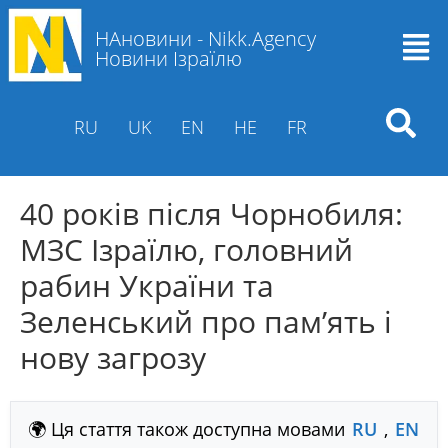
НАновини - Nikk.Agency
Новини Ізраїлю
RU
UK
EN
HE
FR
40 років після Чорнобиля:
МЗС Ізраїлю, головний
рабин України та
Зеленський про пам’ять і
нову загрозу
🌍 Ця стаття також доступна мовами
RU
,
EN