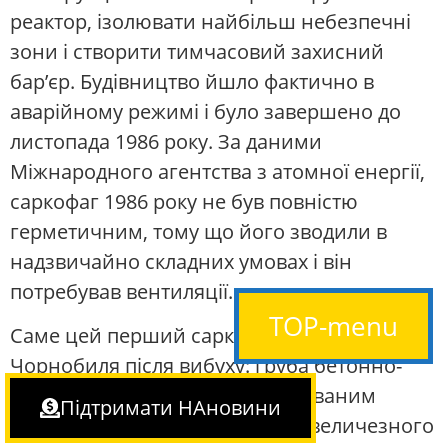
реактор, ізолювати найбільш небезпечні
зони і створити тимчасовий захисний
бар’єр. Будівництво йшло фактично в
аварійному режимі і було завершено до
листопада 1986 року. За даними
Міжнародного агентства з атомної енергії,
саркофаг 1986 року не був повністю
герметичним, тому що його зводили в
надзвичайно складних умовах і він
потребував вентиляції.
TOP-menu
Саме цей перший саркофаг став символом
Чорнобиля після вибуху: груба бетонно-
металева оболонка над зруйнованим
Підтримати НАновини
реактором, побудована ціною величезного