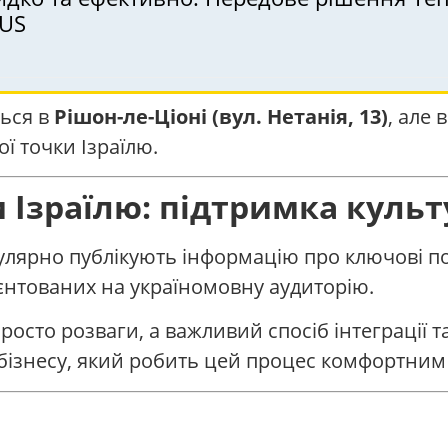
IUS
ься в
Рішон-ле-Ціоні (вул. Нетанія, 13)
, але 
ї точки Ізраїлю.
Ізраїлю: підтримка культу
лярно публікують інформацію про ключові поді
ієнтованих на україномовну аудиторію.
просто розваги, а важливий спосіб інтеграції т
ізнесу, який робить цей процес комфортним 