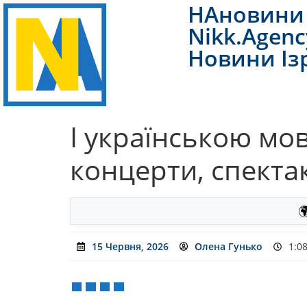
НАновини 
Nikk.Agenc
Новини Із
І українською мо
концерти, спектакл

15 Червня, 2026
Олена Гунько
1:0