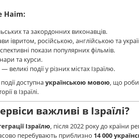
e Haim:
ьських та закордонних виконавців.
ви івритом, російською, англійською та укра
спективні покази популярних фільмів.
нари та курси.
— великі події у різних містах Ізраїлю.
 події доступна
українською мовою
, що роб
ії в Ізраїлі.
ервіси важливі в Ізраїлі?
теграції Ізраїлю
, після 2022 року до країни 
имчасово перебувають приблизно
14 000 україн