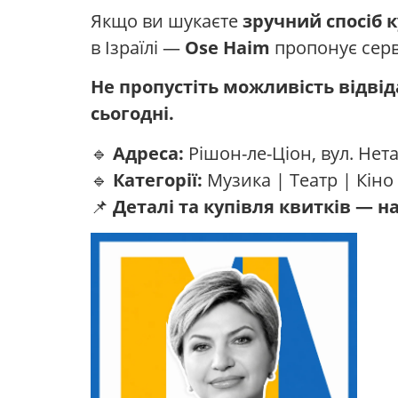
Якщо ви шукаєте
зручний спосіб 
в Ізраїлі —
Ose Haim
пропонує серв
Не пропустіть можливість відвід
сьогодні.
🔹
Адреса:
Рішон-ле-Ціон, вул. Нета
🔹
Категорії:
Музика | Театр | Кіно 
📌
Деталі та купівля квитків — на