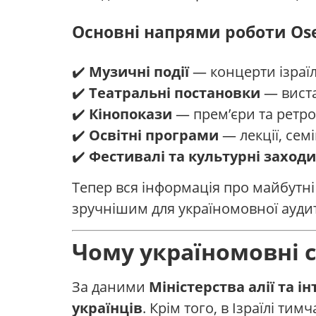
Основні напрями роботи Os
✔️
Музичні події
— концерти ізраїл
✔️
Театральні постановки
— виста
✔️
Кінопокази
— прем’єри та ретро
✔️
Освітні програми
— лекції, семі
✔️
Фестивалі та культурні заходи
Тепер вся інформація про майбутні
зручнішим для україномовної аудитор
Чому україномовні с
За даними
Міністерства алії та ін
українців
. Крім того, в Ізраїлі т