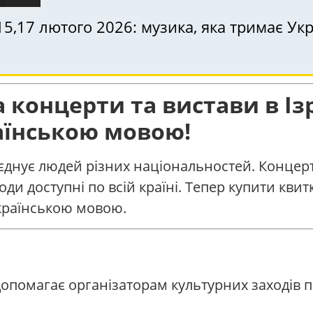
15,17 лютого 2026: музика, яка тримає Укр
 концерти та вистави в Ізр
аїнською мовою!
б’єднує людей різних національностей. Концер
аходи доступні по всій країні. Тепер купити к
українською мовою.
допомагає організаторам культурних заходів 