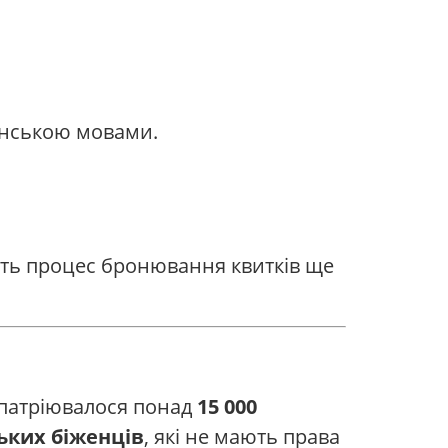
їнською мовами.
ить процес бронювання квитків ще
репатріювалося понад
15 000
ських біженців
, які не мають права