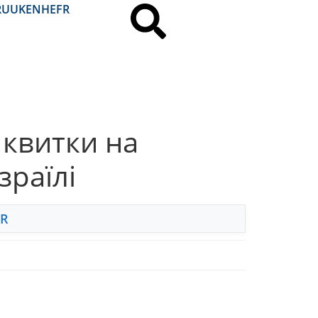
RU
UK
EN
HE
FR
 квитки на
зраїлі
FR