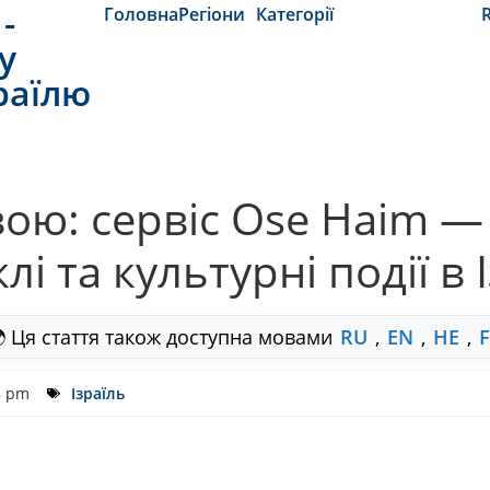
-
Головна
Регіони
Категорії
y
раїлю
вою: сервіс Ose Haim —
і та культурні події в І
 Ця стаття також доступна мовами
RU
,
EN
,
HE
,
8 pm
Ізраїль