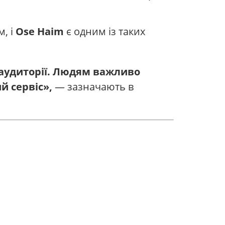
м, і
Ose Haim
є одним із таких
 аудиторії. Людям важливо
й сервіс»,
— зазначають в