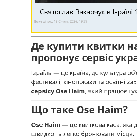
Святослав Вакарчук в Ізраїлі 
Понеділок, 19 Січня, 2026, 19:39
Де купити квитки на
пропонує сервіс укр
Ізраїль — це країна, де культура о
фестивалі, кінопокази та освітні з
сервісу
Ose Haim
, який працює і 
Що таке Ose Haim?
Ose Haim
— це квиткова каса, яка 
швидко та легко бронювати місця.