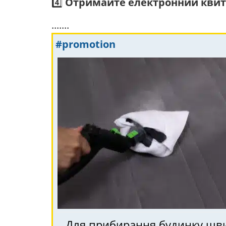
4️⃣
Отримайте електронний квит
.......
#promotion
Для прибирання будинку швид