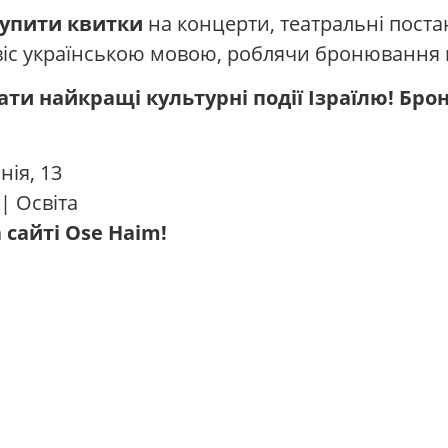
купити квитки
на концерти, театральні постан
іс українською мовою, роблячи бронювання
ати найкращі культурні події Ізраїлю! Бр
нія, 13
| Освіта
 сайті Ose Haim!