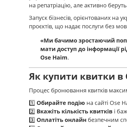
на репатріацію, але активно беруть
Запуск бізнесів, орієнтованих на 
проєктів, що надає послуги без мов
«Ми бачимо зростаючий попи
мати доступ до інформації р
Ose Haim
.
Як купити квитки в 
Процес бронювання квитків максим
1️⃣
Обирайте подію
на сайті Ose H
2️⃣
Вкажіть кількість квитків
і баж
3️⃣
Оплатіть онлайн
безпечним сп