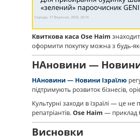
«зелений» пароочисник GEN
Середа, 17 Вересня, 2025, 20:16
Квиткова каса Ose Haim
знаходит
оформити покупку можна з будь-яко
НАновини — Новини 
НАновини — Новини Ізраїлю
регу
підтримують розвиток бізнесів, ор
Культурні заходи в Ізраїлі — це не 
репатріантів.
Ose Haim
— приклад б
Висновки