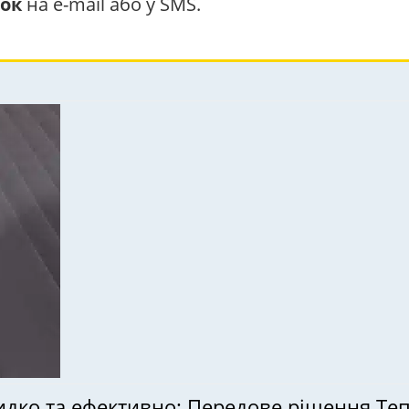
ок
на e-mail або у SMS.
ко та ефективно: Передове рішення Тепер