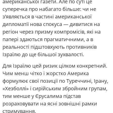
американської газети. Але по суті це
суперечка про набагато більше: чи не
з’являється в частині американської
дипломатії нова спокуса — дивитися на
регіон через призму компромісів, які на
папері здаються прагматичними, а в
реальності підштовхують противників
Ізраїлю до ще більшої зухвалості.
Для Ізраїлю цей ризик цілком конкретний.
Чим менш чітко і жорстко Америка
формулює свої позиції по Туреччині, Ірану,
«Хезболлі» і сирійським збройним групам,
тим менше у Єрусалима підстав
розраховувати на ясні зовнішні рамки
стримування.