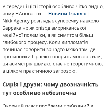
У середині цієї історії особливо чітко видно,
чому НАновости —
Новини Ізраїлю
|
Nikk.Agency розглядає суперечку навколо
Баррака не як епізод американської
медійної полеміки, а як симптом більш
глибокого процесу. Коли дипломатія
починає говорити занадто м’яко там, де
противники Ізраїлю говорять мовою сили,
ця асиметрія швидко стає не теоретичною,
а цілком практичною загрозою.
Сирія і друзи: чому двозначність
тут особливо небезпечна
Окремий пласт проблеми пов’язаний з