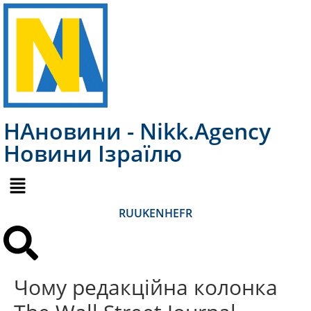
НАновини - Nikk.Agency
Новини Ізраїлю
RU
UK
EN
HE
FR
Чому редакційна колонка