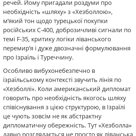
речей. Йому пригадали роздуми про
необхідність «шляху» з «Хезболлою»,
м’який тон щодо турецької покупки
російських С-400, доброзичливі сигнали по
темі F-35, критику логіки ліванського
перемир’я і дуже двозначні формулювання
про Ізраїль і Туреччину.
Особливо вибухонебезпечно в
ізраїльському контексті звучить лінія по
«Хезболлі». Коли американський дипломат
говорить про необхідність якогось шляху
співіснування з цією структурою, в Ізраїлі
це чують зовсім не як абстрактну
дипломатичну обережність. Тут «Хезболла»
давно розглядається не просто як ліванська