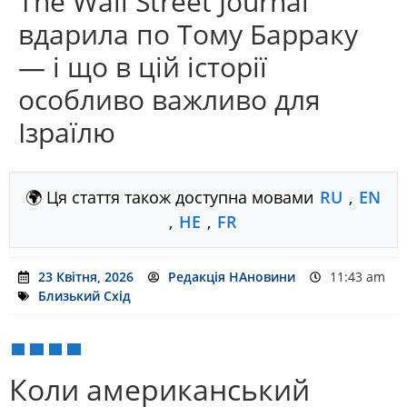
The Wall Street Journal
вдарила по Тому Барраку
— і що в цій історії
особливо важливо для
Ізраїлю
🌍 Ця стаття також доступна мовами
RU
,
EN
,
HE
,
FR
23 Квітня, 2026
Редакція НАновини
11:43 am
Близький Схід
Коли американський