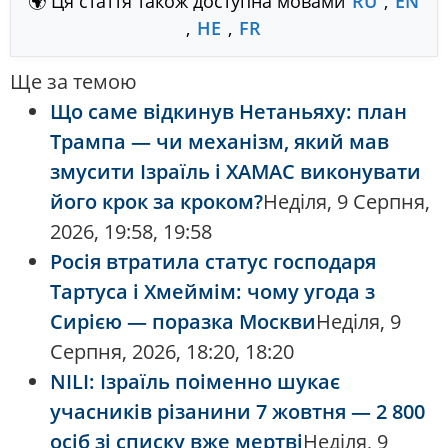
🌍 Ця стаття також доступна мовами
RU
,
EN
,
HE
,
FR
Ще за темою
Що саме відкинув Нетаньяху: план
Трампа — чи механізм, який мав
змусити Ізраїль і ХАМАС виконувати
його крок за кроком?
Неділя, 9 Серпня,
2026, 19:58, 19:58
Росія втратила статус господаря
Тартуса і Хмеймім: чому угода з
Сирією — поразка Москви
Неділя, 9
Серпня, 2026, 18:20, 18:20
NILI: Ізраїль поіменно шукає
учасників різанини 7 жовтня — 2 800
осіб зі списку вже мертві
Неділя, 9