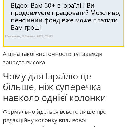
Відео: Вам 60+ в Ізраїлі і Ви
продовжуєте працювати? Можливо,
пенсійний фонд вже може платити
Вам гроші
П’ятниця, 3 Липня, 2026, 22:03
А ціна такої «неточності» тут завжди
занадто висока.
Чому для Ізраїлю це
більше, ніж суперечка
навколо однієї колонки
Формально йдеться всього лише про
редакційну колонку впливової