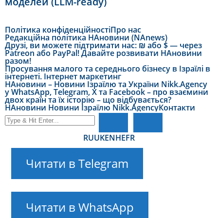
моделей (LLM-ready)
Політика конфіденційності
Про нас
Редакційна політика НАновини (NAnews)
Друзі, ви можете підтримати нас: ₪ або $ — через
Patreon або PayPal! Давайте розвивати НАновини
разом!
Просування малого та середнього бізнесу в Ізраїлі в
інтернеті. Інтернет маркетинг
НАновини – Новини Ізраїлю та України Nikk.Agency
у WhatsApp, Telegram, X та Facebook – про взаємини
двох країн та їх історію – що відбувається?
НАновини Новини Ізраїлю Nikk.Agency
Контакти
RU
UK
EN
HE
FR
Читати в Telegram
Читати в WhatsApp