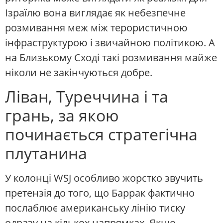
Ізраїлю вона виглядає як небезпечне
розмивання меж між терористичною
інфраструктурою і звичайною політикою. А
на Близькому Сході такі розмивання майже
ніколи не закінчуються добре.
Ліван, Туреччина і та
грань, за якою
починається стратегічна
плутанина
У колонці WSJ особливо жорстко звучить
претензія до того, що Баррак фактично
послаблює американську лінію тиску
одразу на кількох напрямках. Якщо