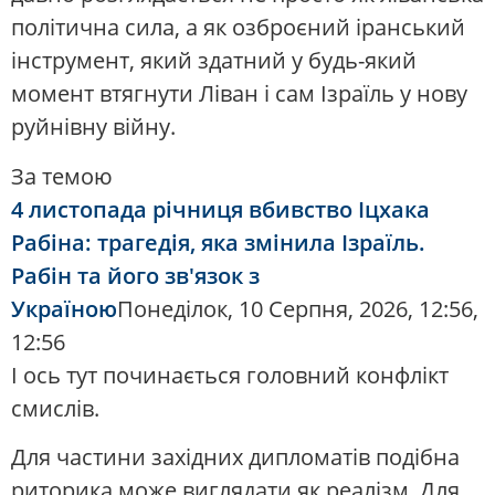
політична сила, а як озброєний іранський
інструмент, який здатний у будь-який
момент втягнути Ліван і сам Ізраїль у нову
руйнівну війну.
За темою
4 листопада річниця вбивство Іцхака
Рабіна: трагедія, яка змінила Ізраїль.
Рабін та його зв'язок з
Україною
Понеділок, 10 Серпня, 2026, 12:56,
12:56
І ось тут починається головний конфлікт
смислів.
Для частини західних дипломатів подібна
риторика може виглядати як реалізм. Для