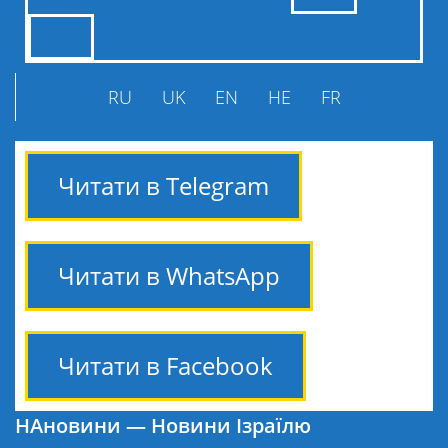
RU
UK
EN
HE
FR
Читати в Telegram
Читати в WhatsApp
Читати в Facebook
НАновини — Новини Ізраїлю