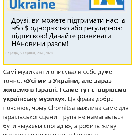
Друзі, ви можете підтримати нас: ₪
або $ одноразово або регулярною
підпискою! Давайте розвивати
НАновини разом!
Середа, 5 Серпня, 2026, 16:16
Самі музиканти описували себе дуже
точно:
«Усі ми з України, але зараз
живемо в Ізраїлі. І саме тут створюємо
українську музику»
. Ця фраза добре
пояснює, чому Chornitsa важлива саме для
ізраїльської сцени: група не намагається
бути «музеєм спогадів», а робить живу
українську музику тут, в Ізраїлі, в