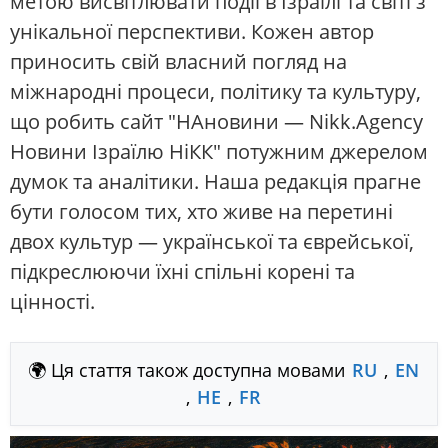
метою висвітлювати події в Ізраїлі та світі з
унікальної перспективи. Кожен автор
приносить свій власний погляд на
міжнародні процеси, політику та культуру,
що робить сайт "НАновини — Nikk.Agency
Новини Ізраїлю НіКК" потужним джерелом
думок та аналітики. Наша редакція прагне
бути голосом тих, хто живе на перетині
двох культур — української та єврейської,
підкреслюючи їхні спільні корені та
цінності.
🌍 Ця стаття також доступна мовами
RU
,
EN
,
HE
,
FR