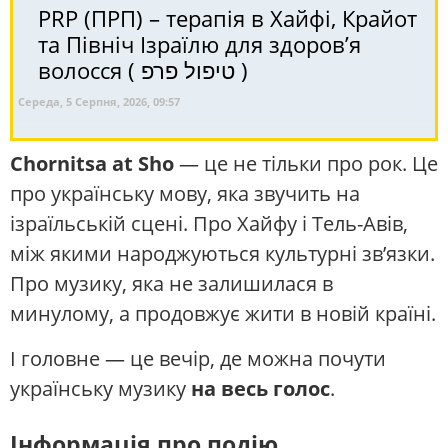
PRP (ПРП) – терапія в Хайфі, Крайот
та Північ Ізраїлю для здоров’я
волосся ( טיפול פרפ )
Середа, 5 Серпня, 2026, 09:57
Chornitsa at Sho
— це не тільки про рок. Це
про українську мову, яка звучить на
ізраїльській сцені. Про Хайфу і Тель-Авів,
між якими народжуються культурні зв’язки.
Про музику, яка не залишилася в
минулому, а продовжує жити в новій країні.
І головне — це вечір, де можна почути
українську музику
на весь голос
.
Інформація про подію