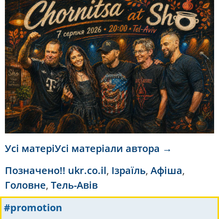
Усі матеріУсі матеріали автора →
Позначено
!! ukr.co.il
,
Ізраїль
,
Афіша
,
Головне
,
Тель-Авів
#promotion