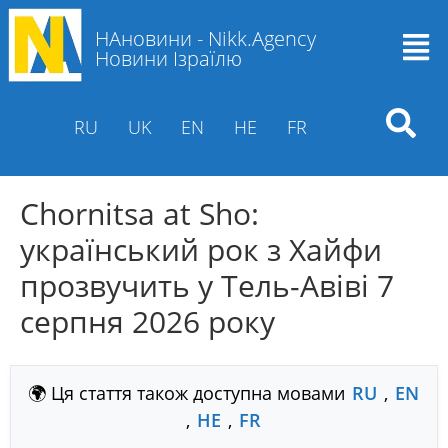
НАновини - Nikk.Agency
Новини Ізраїлю
RU
UK
EN
HE
FR
Chornitsa at Sho:
український рок з Хайфи
прозвучить у Тель-Авіві 7
серпня 2026 року
🌍 Ця стаття також доступна мовами
RU
,
EN
,
HE
,
FR