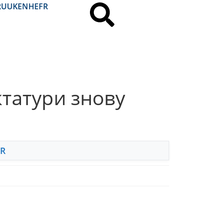
RU
UK
EN
HE
FR
иктатури знову
FR