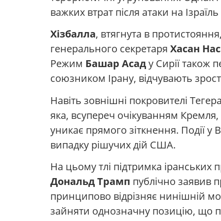
важких втрат після атаки на Ізраїль 
Хізбалла
, втягнута в протистояння
генерального секретаря
Хасан На
Режим
Башар Асад
у Сирії також 
союзником Ірану, відчувають зроста
Навіть зовнішні покровителі Тегер
яка, всупереч очікуванням Кремля, 
уникає прямого зіткнення. Події у 
випадку рішучих дій США.
На цьому тлі підтримка іранських 
Дональд Трамп
публічно заявив п
принципово відрізняє нинішній мом
зайняти однозначну позицію, що п