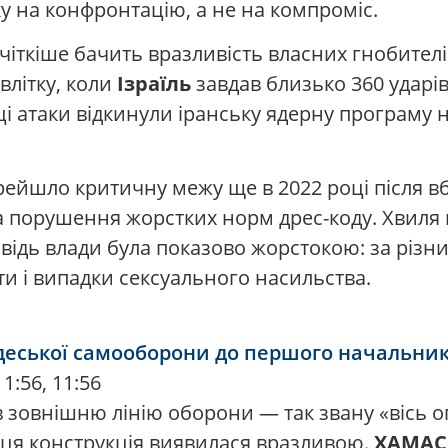
вку на конфронтацію, а не на компроміс.
 чіткіше бачить вразливість власних гнобителі
влітку, коли
Ізраїль
завдав близько 360 ударів 
 ці атаки відкинули іранську ядерну програму 
ейшло критичну межу ще в 2022 році після вби
а порушення жорстких норм дрес-коду. Хвиля п
овідь влади була показово жорстокою: за різ
ти і випадки сексуального насильства.
д одеської самооборони до першого начальни
1:56, 11:56
 зовнішню лінію оборони — так звану «вісь о
 ця конструкція виявилася вразливою.
ХАМАС