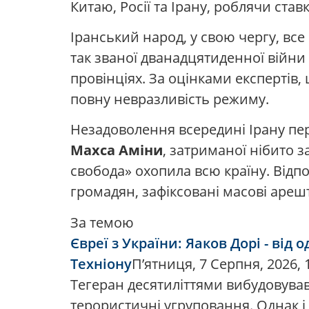
Китаю, Росії та Ірану, роблячи ста
Іранський народ, у свою чергу, все
так званої дванадцятиденної війни 
провінціях. За оцінками експертів,
повну невразливість режиму.
Незадоволення всередині Ірану пер
Махса Аміни
, затриманої нібито з
свобода» охопила всю країну. Відп
громадян, зафіксовані масові ареш
За темою
Євреї з України: Яаков Дорі - ві
Техніону
П’ятниця, 7 Серпня, 2026, 1
Тегеран десятиліттями вибудовував
терористичні угруповання. Однак і