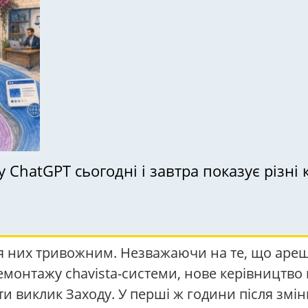
у ChatGPT сьогодні і завтра показує різні
я них тривожним. Незважаючи на те, що арешт
монтажу chavista-системи, нове керівництво 
и виклик Заходу. У перші ж години після змі