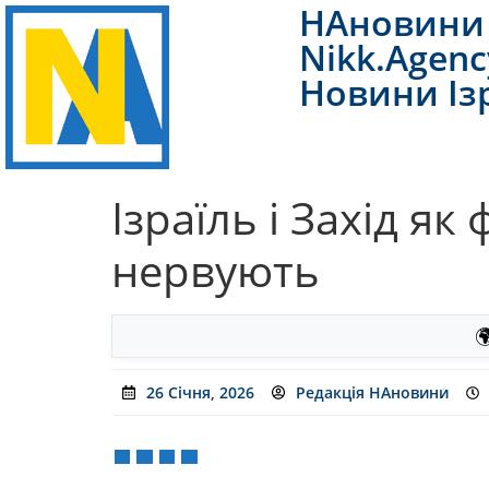
НАновини 
Nikk.Agenc
Новини Із
Ізраїль і Захід я
нервують

26 Січня, 2026
Редакція НАновини