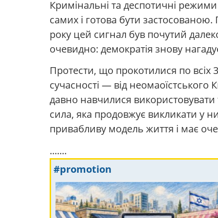
Кримінальні та деспотичні режими б
самих і готова бути застосованою.
року цей сигнал був почутий далек
очевидно: демократія знову нагадує
Протести, що прокотилися по всіх 
сучасності — від неомаоїстського К
давно навчилися використовувати т
сила, яка продовжує викликати у н
привабливу модель життя і має очев
.......
#promotion