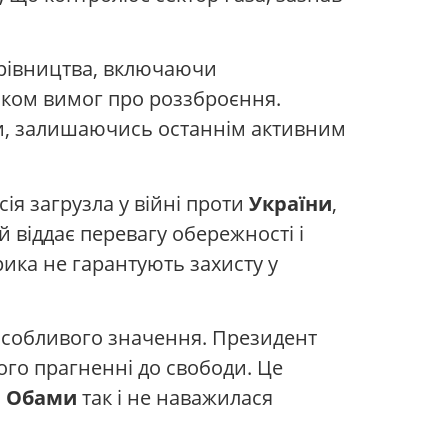
керівництва, включаючи
ском вимог про роззброєння.
ти, залишаючись останнім активним
ія загрузла у війні проти
України
,
й віддає перевагу обережності і
рика не гарантують захисту у
 особливого значення. Президент
ого прагненні до свободи. Це
а Обами
так і не наважилася