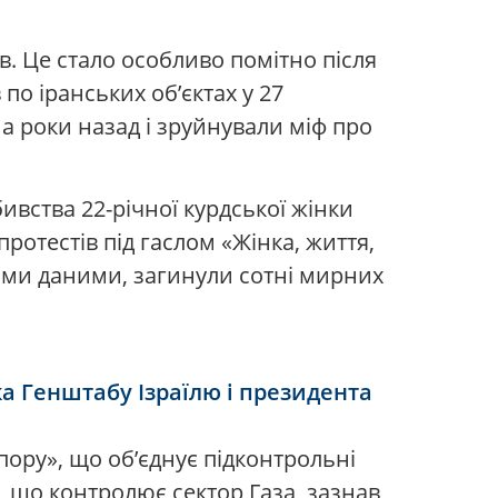
в. Це стало особливо помітно після
по іранських об’єктах у 27
на роки назад і зруйнували міф про
вства 22-річної курдської жінки
ротестів під гаслом «Жінка, життя,
ними даними, загинули сотні мирних
ка Генштабу Ізраїлю і президента
пору», що об’єднує підконтрольні
, що контролює сектор Газа, зазнав