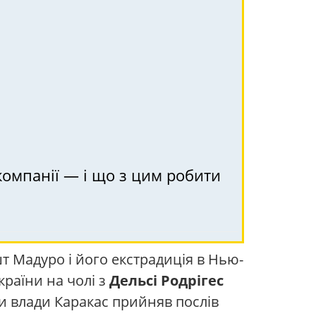
 компанії — і що з цим робити
 Мадуро і його екстрадиція в Нью-
країни на чолі з
Дельсі Родрігес
ни влади Каракас прийняв послів