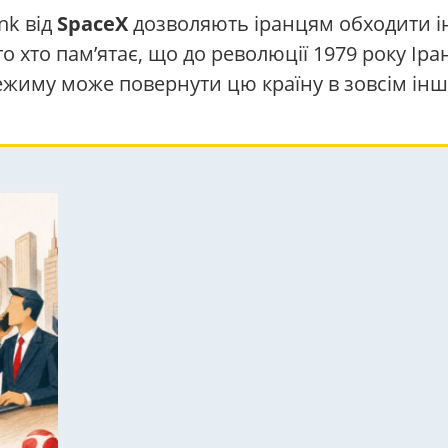
nk від
SpaceX
дозволяють іранцям обходити ін
то хто пам’ятає, що до революції 1979 року Ір
жиму може повернути цю країну в зовсім іншу