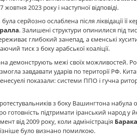
7 жовтня 2023 року і наступної відповіді.
, була серйозно ослаблена після ліквідації її 
сралла
. Залишені структури опинилися під ти
переживає глибокий занепад, а єменські хуси
ючий тиск з боку арабської коаліції.
ана демонструють межі своїх можливостей. Рос
змогла завдавати ударів по території РФ. Кита
Венесуелі показали: системи ППО і гучна рито
протестувальників з боку Вашингтона набула
ро готовність підтримати іранський народ у й
ент від 2009 року, коли адміністрація
Барак
ізніше було визнано помилкою.