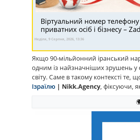
Віртуальний номер телефону в 
приватних осіб і бізнесу – Z
Неділя, 9 Серпня, 2026, 13:36
Якщо 90-мільйонний іранський наро
одним із найзначніших зрушень у св
світу. Саме в такому контексті те, 
Ізраїлю
| Nikk.Agency
, фіксуючи, я
