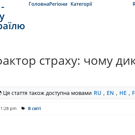
-
Головна
Регіони
Категорії
y
раїлю
к фактор страху: чому д
 Ця стаття також доступна мовами
RU
,
EN
,
HE
,
1:28 pm
В світі