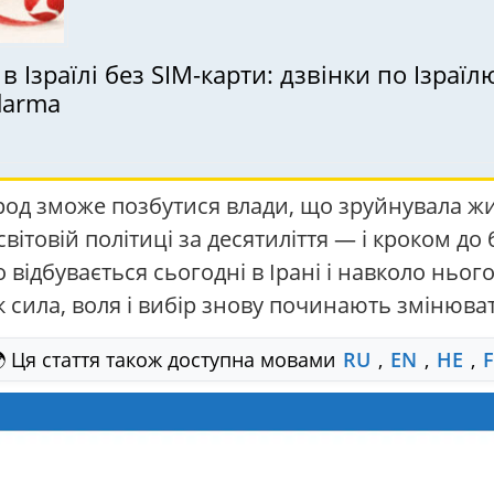
Ізраїлі без SIM-карти: дзвінки по Ізраїлю 
adarma
д зможе позбутися влади, що зруйнувала жит
ітовій політиці за десятиліття — і кроком до
що відбувається сьогодні в Ірані і навколо ньог
к сила, воля і вибір знову починають змінювати 
 Ця стаття також доступна мовами
RU
,
EN
,
HE
,