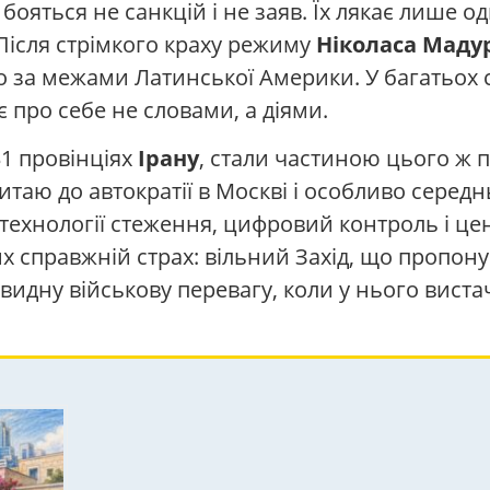
ояться не санкцій і не заяв. Їх лякає лише од
 Після стрімкого краху режиму
Ніколаса Маду
о за межами Латинської Америки. У багатьох 
 про себе не словами, а діями.
31 провінціях
Ірану
, стали частиною цього ж 
итаю до автократії в Москві і особливо середнь
ехнології стеження, цифровий контроль і цен
их справжній страх: вільний Захід, що пропон
идну військову перевагу, коли у нього вистача