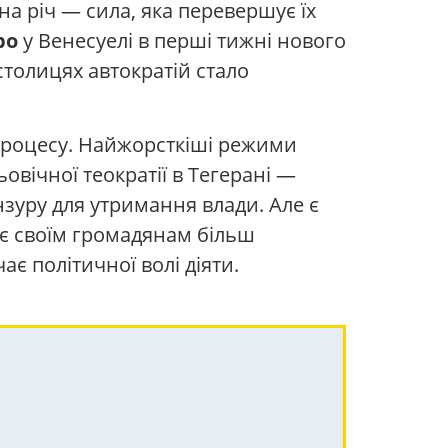
на річ — сила, яка перевершує їх
ро
у Венесуелі в перші тижні нового
столицях автократій стало
процесу. Найжорсткіші режими
овічної теократії в Тегерані —
зуру для утримання влади. Але є
ує своїм громадянам більш
є політичної волі діяти.