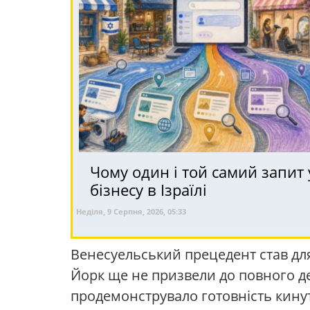
Чому один і той самий запит 
бізнесу в Ізраїлі
Неділя, 9 Серпня, 2026, 05:33
Венесуельський прецедент став дл
Йорк ще не призвели до повного де
продемонструвало готовність кинут