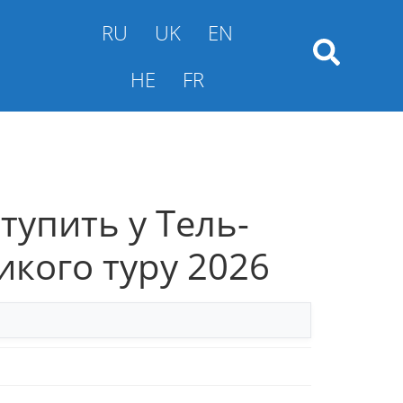
RU
UK
EN
HE
FR
ступить у Тель-
ликого туру 2026