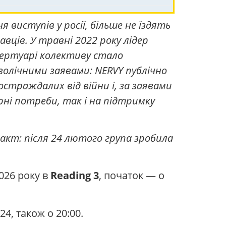
 виступів у росії, більше не їздять
вців. У травні 2022 року лідер
пертуарі колективу стало
волічними заявами: NERVY публічно
страждалих від війни і, за заявами
ні потреби, так і на підтримку
факт: після 24 лютого група зробила
026 року в
Reading 3
, початок — о
24, також о 20:00.