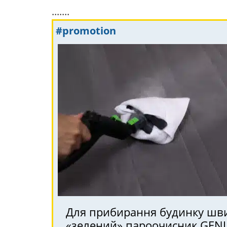
.......
#promotion
Для прибирання будинку швид
«зелений» пароочисник GEN