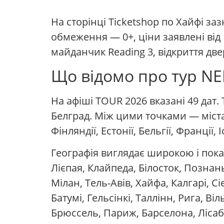
На сторінці Ticketshop по Хайфі заз
обмеження — 0+, ціни заявлені від 1
майданчик Reading 3, відкриття двере
Що відомо про тур NE
На афіші TOUR 2026 вказані 49 дат. 
Белград. Між цими точками — міста Ба
Фінляндії, Естонії, Бельгії, Франції,
Географія виглядає широкою і показ
Лієпая, Клайпеда, Білосток, Познан
Мілан, Тель-Авів, Хайфа, Калгарі, С
Батумі, Гельсінкі, Таллінн, Рига, В
Брюссель, Париж, Барселона, Лісабо