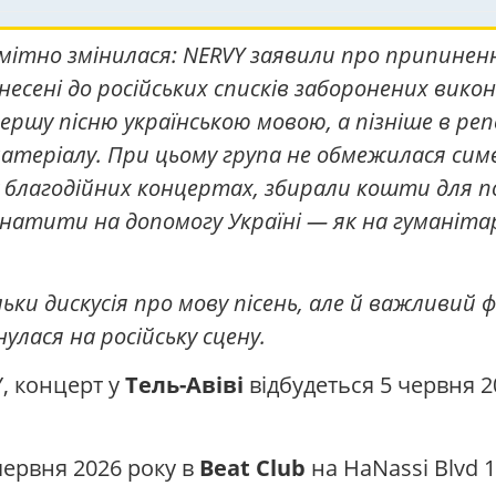
омітно змінилася: NERVY заявили про припинення
есені до російських списків заборонених викона
ершу пісню українською мовою, а пізніше в ре
матеріалу. При цьому група не обмежилася сим
 благодійних концертах, збирали кошти для по
атити на допомогу Україні — як на гуманітар
льки дискусія про мову пісень, але й важливий 
улася на російську сцену.
, концерт у
Тель-Авіві
відбудеться 5 червня 2
ервня 2026 року в
Beat Club
на HaNassi Blvd 1