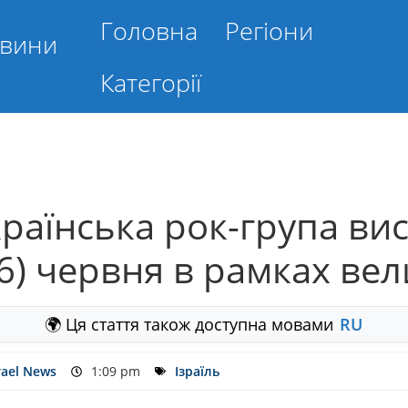
Головна
Регіони
овини
Категорії
українська рок-група ви
 (6) червня в рамках ве
🌍 Ця стаття також доступна мовами
RU
rael News
1:09 pm
Ізраїль