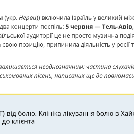
ы
(укр.
Нерви
)) включила Ізраїль у великий мі
і два концерти поспіль:
5 червня — Тель-Авів
аїльської аудиторії це не просто музична подія 
 свою позицію, припинила діяльність у росії т
 залишається неоднозначним: частина слухачів
ськомовних пісень, написаних ще до повномас
 від болю. Клініка лікування болю в Хайфі
 до клієнта