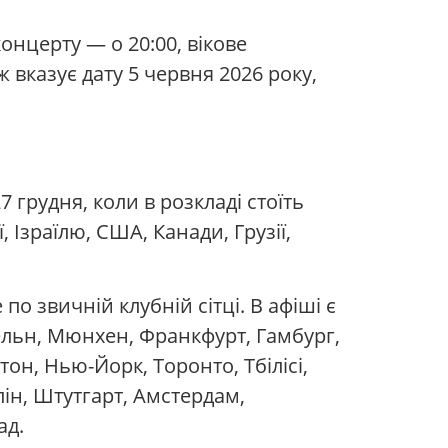
концерту — о 20:00, вікове
ж вказує дату 5 червня 2026 року,
7 грудня, коли в розкладі стоїть
, Ізраїлю, США, Канади, Грузії,
о звичній клубній сітці. В афіші є
Кельн, Мюнхен, Франкфурт, Гамбург,
тон, Нью-Йорк, Торонто, Тбілісі,
рлін, Штутгарт, Амстердам,
ад.