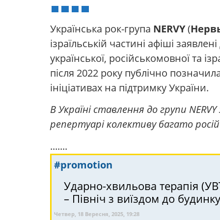
Українська рок-група
NERVY
(
Нерв
ізраїльській частині афіші заявлен
української, російськомовної та ізр
після 2022 року публічно позначила
ініціативах на підтримку України.
В Україні ставлення до групи NERVY
репертуарі колективу багато росій
.......
#promotion
Ударно-хвильова терапія (УВТ)
– Північ з виїздом до будинку
Четвер, 18 Вересня, 2025, 19:28