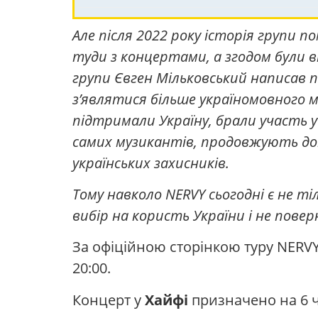
Але після 2022 року історія групи п
туди з концертами, а згодом були вн
групи Євген Мільковський написав п
з’являтися більше україномовного 
підтримали Україну, брали участь у
самих музикантів, продовжують дон
українських захисників.
Тому навколо NERVY сьогодні є не ті
вибір на користь України і не поверн
За офіційною сторінкою туру NERVY
20:00.
Концерт у
Хайфі
призначено на 6 ч