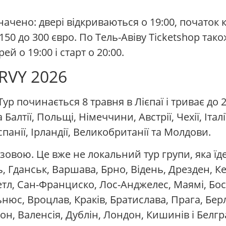
начено: двері відкриваються о 19:00, початок 
50 до 300 євро. По Тель-Авіву Ticketshop тако
й о 19:00 і старт о 20:00.
RVY 2026
Тур починається 8 травня в Лієпаї і триває до 2
лтії, Польщі, Німеччини, Австрії, Чехії, Італії
 Іспанії, Ірландії, Великобританії та Молдови.
овою. Це вже не локальний тур групи, яка їде п
ь, Гданськ, Варшава, Брно, Відень, Дрезден, 
іетл, Сан-Франциско, Лос-Анджелес, Маямі, Бос
ільнюс, Вроцлав, Краків, Братислава, Прага, Бе
н, Валенсія, Дублін, Лондон, Кишинів і Белгр