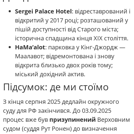
Sergei Palace Hotel
: відреставрований і
відкритий у 2017 році; розташований у
пішій доступності від Старого міста;
історична спадщина кінця XIX століття.
HaMa’alot
: парковка у Кінг-Джордж —
Маалавот; відремонтована і знову
відкрита близько двох років тому;
міський дохідний актив.
Підсумок: де ми стоїмо
З кінця серпня 2025 дедлайн окружного
суду для РФ закінчився. До 03.09.2025
процес вже був
призупинений
Верховним
судом (суддя Рут Ронен) до визначення