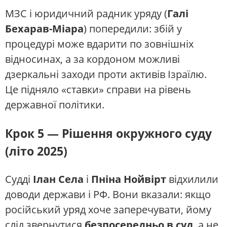
МЗС і юридичний радник уряду (
Галі
Бехарав-Міара
) попередили: збій у
процедурі може вдарити по зовнішніх
відносинах, а за кордоном можливі
дзеркальні заходи проти активів Ізраїлю.
Це підняло «ставки» справи на рівень
державної політики.
Крок 5 — Рішення окружного суду
(літо 2025)
Судді
Ілан Села
і
Пніна Нойвірт
відхилили
доводи держави і РФ. Вони вказали: якщо
російський уряд хоче заперечувати, йому
слід звернутися
безпосередньо в суд
, а не