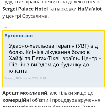
суду, і вся країна стежить за долею готелю
Sergei Palace Hotel
та парковки
HaMa’alot
у центрі Єрусалима.
.......
#promotion
Ударно-хвильова терапія (УВТ) від
болю. Клініка лікування болю в
Хайфі та Петах-Тікві Ізраїль. Центр –
Північ з виїздом до будинку до
клієнта
Четвер, 18 Вересня, 2025, 19:28
Арешт можливий
, але тільки якщо це
комерційні
об’єкти і процедура вручення