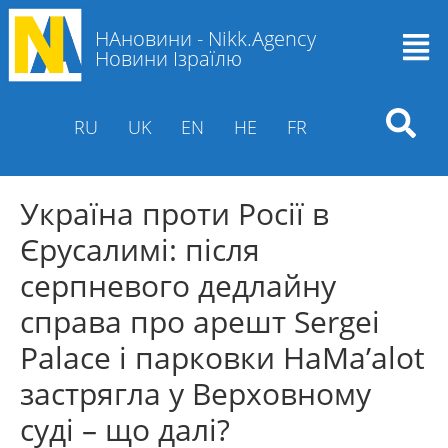
НАновини - Nikk.Agency
Новини Ізраїлю
RU
UK
EN
HE
FR
Україна проти Росії в
Єрусалимі: після
серпневого дедлайну
справа про арешт Sergei
Palace і парковки HaMa’alot
застрягла у Верховному
суді – що далі?