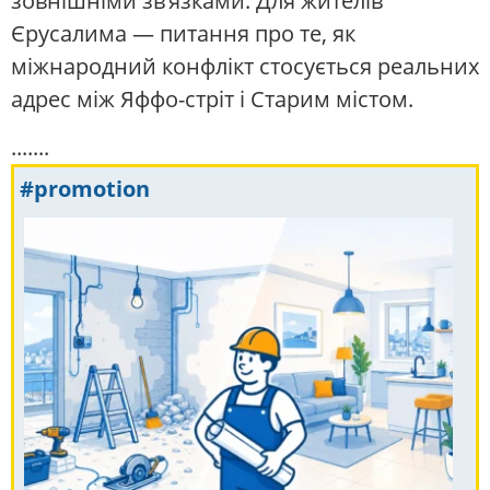
зовнішніми зв’язками. Для жителів
Єрусалима — питання про те, як
міжнародний конфлікт стосується реальних
адрес між Яффо-стріт і Старим містом.
.......
#promotion