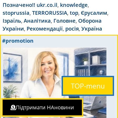
Позначено
!! ukr.co.il
,
knowledge
,
stoprussia
,
TERRORUSSIA
,
top
,
Єрусалим
,
Ізраїль
,
Аналітика
,
Головне
,
Оборона
України
,
Рекомендації
,
росія
,
Україна
#promotion
TOP-menu
Підтримати НАновини