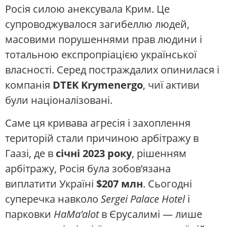
Росія силою анексувала Крим. Це
супроводжувалося загибеллю людей,
масовими порушеннями прав людини і
тотальною експропріацією української
власності. Серед постраждалих опинилася і
компанія
DTEK Krymenergo
, чиї активи
були націоналізовані.
Саме ця кривава агресія і захоплення
територій стали причиною арбітражу в
Гаазі, де в
січні 2023 року
, рішенням
арбітражу, Росія була зобов’язана
виплатити Україні
$207 млн
. Сьогодні
суперечка навколо
Sergei Palace Hotel
і
парковки
HaMa’alot
в Єрусалимі — лише