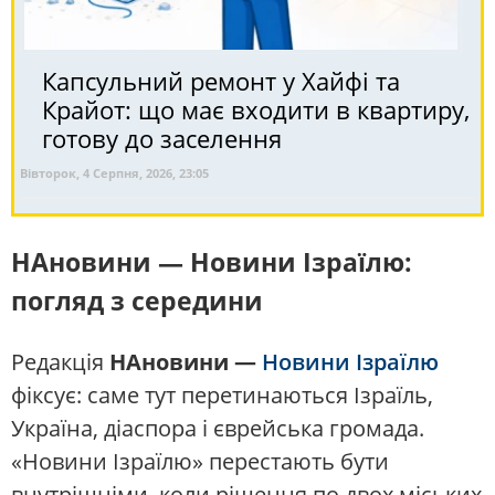
Капсульний ремонт у Хайфі та
Крайот: що має входити в квартиру,
готову до заселення
Вівторок, 4 Серпня, 2026, 23:05
НАновини — Новини Ізраїлю:
погляд з середини
Редакція
НАновини —
Новини Ізраїлю
фіксує: саме тут перетинаються Ізраїль,
Україна, діаспора і єврейська громада.
«Новини Ізраїлю» перестають бути
внутрішніми, коли рішення по двох міських