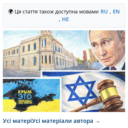
🌍 Ця стаття також доступна мовами
RU
,
EN
,
HE
Усі матеріУсі матеріали автора →