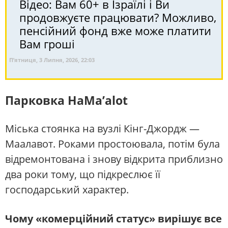
Відео: Вам 60+ в Ізраїлі і Ви
продовжуєте працювати? Можливо,
пенсійний фонд вже може платити
Вам гроші
П’ятниця, 3 Липня, 2026, 22:03
Парковка HaMa’alot
Міська стоянка на вузлі Кінг-Джордж —
Маалавот. Роками простоювала, потім була
відремонтована і знову відкрита приблизно
два роки тому, що підкреслює її
господарський характер.
Чому «комерційний статус» вирішує все