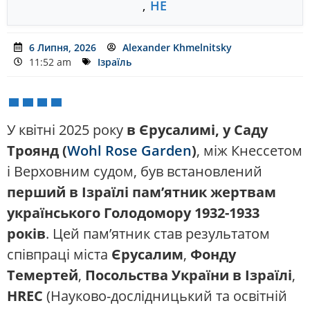
,
HE
6 Липня, 2026
Alexander Khmelnitsky
11:52 am
Ізраїль
У квітні 2025 року
в Єрусалимі, у Саду
Троянд (
Wohl Rose Garden
)
, між Кнессетом
і Верховним судом, був встановлений
перший в Ізраїлі пам’ятник жертвам
українського Голодомору 1932-1933
років
. Цей пам’ятник став результатом
співпраці міста
Єрусалим
,
Фонду
Темертей
,
Посольства України в Ізраїлі
,
HREC
(Науково-дослідницький та освітній