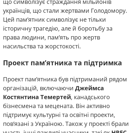
що символізує страждання мільйонів
українців, що стали жертвами Голодомору.
Цей пам’ятник символізує не тільки
історичну трагедію, але й боротьбу за
права людини, пам’ять про жертв
насильства та жорстокості.
Проект пам’ятника та підтримка
Проект пам’ятника був підтриманий рядом
організацій, включаючи
Джеймса
Костянтина Темертей
, канадського
бізнесмена та мецената. Він активно
підтримує культурні та освітні проекти,
пов’язані з Україною. Також у проекті брали
участь інші важливі учасники, такі як
HREC