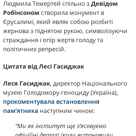
Людмила Темертей спільно з
Девідом
Робінсоном
створила монумент в
Єрусалимі, який являє собою розбиті
жернова з піднятою рукою, символізуючи
страждання і опір жертв голоду та
політичних репресій.
Цитата від Лесі Гасиджак
Леся Гасиджак
, директор Національного
музею Голодомору-геноциду (Україна),
прокоментувала встановлення
пам’ятника
наступним чином:
“Ми як інститут ще з’ясовуємо
офіційні деталі (коли встановили,