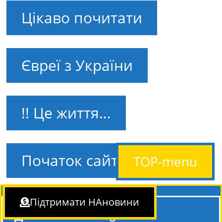
Цікаво почитати
Євреї з України
!! Це життя…
Початок сайту
TOP-menu
Підтримати НАновини