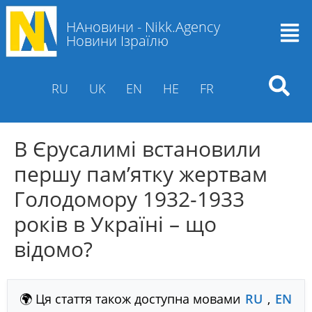
НАновини - Nikk.Agency
Новини Ізраїлю
RU
UK
EN
HE
FR
В Єрусалимі встановили
першу пам’ятку жертвам
Голодомору 1932-1933
років в Україні – що
відомо?
🌍 Ця стаття також доступна мовами
RU
,
EN