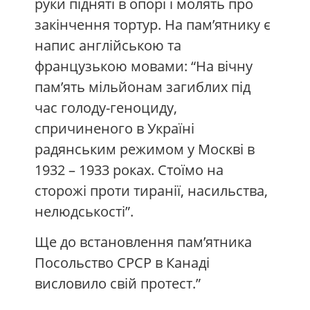
руки підняті в опорі і молять про
закінчення тортур. На пам’ятнику є
напис англійською та
французькою мовами: “На вічну
пам’ять мільйонам загиблих під
час голоду-геноциду,
спричиненого в Україні
радянським режимом у Москві в
1932 – 1933 роках. Стоїмо на
сторожі проти тиранії, насильства,
нелюдськості”.
Ще до встановлення пам’ятника
Посольство СРСР в Канаді
висловило свій протест.”