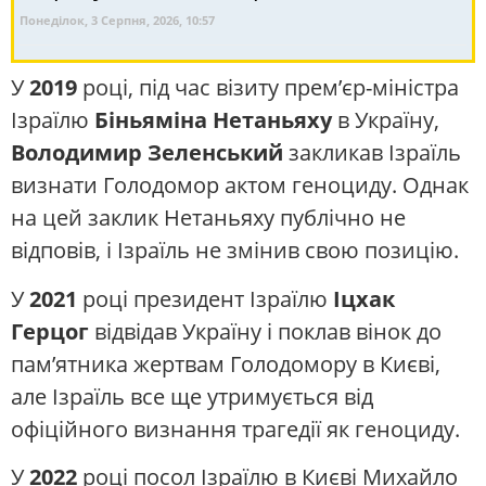
Понеділок, 3 Серпня, 2026, 10:57
У
2019
році, під час візиту прем’єр-міністра
Ізраїлю
Біньяміна Нетаньяху
в Україну,
Володимир Зеленський
закликав Ізраїль
визнати Голодомор актом геноциду. Однак
на цей заклик Нетаньяху публічно не
відповів, і Ізраїль не змінив свою позицію.
У
2021
році президент Ізраїлю
Іцхак
Герцог
відвідав Україну і поклав вінок до
пам’ятника жертвам Голодомору в Києві,
але Ізраїль все ще утримується від
офіційного визнання трагедії як геноциду.
У
2022
році посол Ізраїлю в Києві Михайло