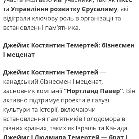
та
Управління розвитку Єрусалиму
, які
відіграли ключову роль в організації та
встановленні пам’ятника.
Джеймс Костянтин Темертей: бізнесмен
і меценат
Джеймс Костянтин Темертей
—
канадський бізнесмен і меценат,
засновник компанії
“Нортланд Павер”
. Він
активно підтримує проекти в галузі
культури та історії, включаючи
встановлення пам’ятників Голодомора в
різних країнах, таких як Ізраїль та Канада.
Джеймс і Людмила Темертей — брат і