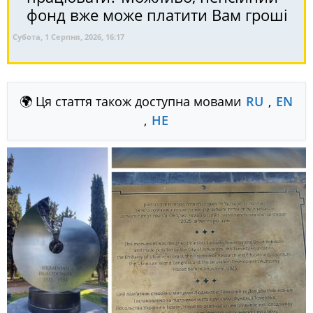
фонд вже може платити Вам гроші
Субота, 1 Серпня, 2026, 16:17
🌍 Ця стаття також доступна мовами
RU
,
EN
,
HE