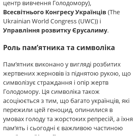
центр вивчення Голодомору),
Всесвітнього Конгресу Українців
(The
Ukrainian World Congress (UWC)) і
Управління розвитку Єрусалиму
.
Роль пам’ятника та символіка
Пам’ятник виконано у вигляді розбитих
жертвених жерновів із піднятою рукою, що
символізує страждання і опір жертв
Голодомору. Ця символіка також
асоціюється з тим, що багато українців, які
пережили цей геноцид, опинилися в
умовах голоду та жорстоких репресій, а їхня
пам’ять і сьогодні є важливою частиною