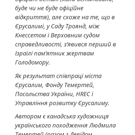
буде чи не буде офіційне
відкриття), але схоже на те, що в
Єрусалимі, у Саду Троянд, між
Кнессетом і Верховним судом
справедливості, з’явився перший в
Ізраїлі пам’ятник жертвам
Голодомору.
Як результат співпраці міста
Єрусалим, Фонду Темертей,
Посольства України, HREC і
Управління розвитку Єрусалиму.
Автором є канадська художниця
українського походження Людмила
Темертей (разом з Девідом