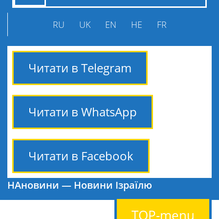
RU
UK
EN
HE
FR
Читати в Telegram
Читати в WhatsApp
Читати в Facebook
НАновини — Новини Ізраїлю
TOP-menu