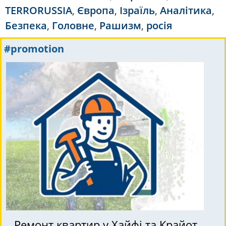
TERRORUSSIA
,
Європа
,
Ізраїль
,
Аналітика
,
Безпека
,
Головне
,
Рашизм
,
росія
#promotion
Ремонт квартир у Хайфі та Крайот,