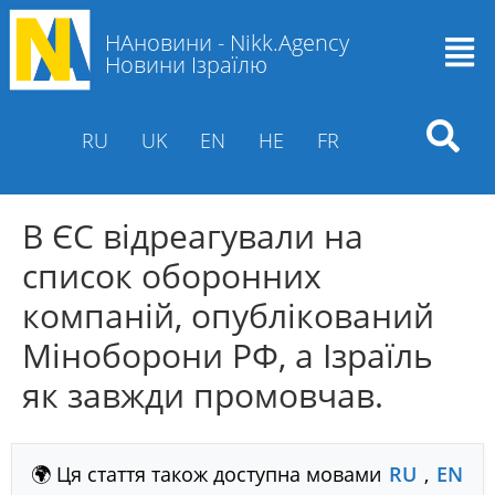
НАновини - Nikk.Agency
Новини Ізраїлю
RU
UK
EN
HE
FR
В ЄС відреагували на
список оборонних
компаній, опублікований
Міноборони РФ, а Ізраїль
як завжди промовчав.
🌍 Ця стаття також доступна мовами
RU
,
EN