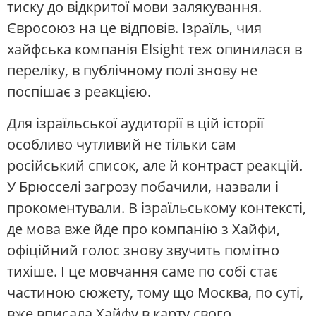
тиску до відкритої мови залякування.
Євросоюз на це відповів. Ізраїль, чия
хайфська компанія Elsight теж опинилася в
переліку, в публічному полі знову не
поспішає з реакцією.
Для ізраїльської аудиторії в цій історії
особливо чутливий не тільки сам
російський список, але й контраст реакцій.
У Брюсселі загрозу побачили, назвали і
прокоментували. В ізраїльському контексті,
де мова вже йде про компанію з Хайфи,
офіційний голос знову звучить помітно
тихіше. І це мовчання саме по собі стає
частиною сюжету, тому що Москва, по суті,
вже вписала Хайфу в карту свого