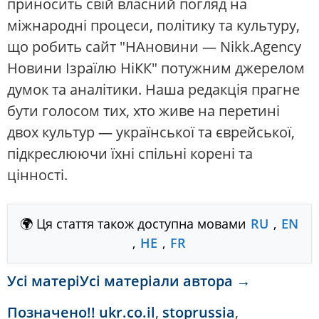
приносить свій власний погляд на
міжнародні процеси, політику та культуру,
що робить сайт "НАновини — Nikk.Agency
Новини Ізраїлю НіКК" потужним джерелом
думок та аналітики. Наша редакція прагне
бути голосом тих, хто живе на перетині
двох культур — української та єврейської,
підкреслюючи їхні спільні корені та
цінності.
🌍 Ця стаття також доступна мовами
RU
,
EN
,
HE
,
FR
Усі матеріУсі матеріали автора →
Позначено
!! ukr.co.il
,
stoprussia
,