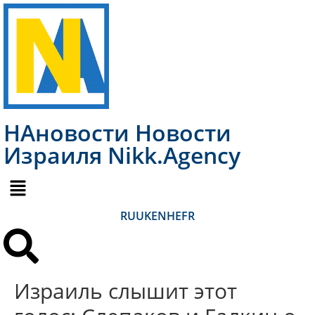
НАновости Новости
Израиля Nikk.Agency
RU
UK
EN
HE
FR
Израиль слышит этот