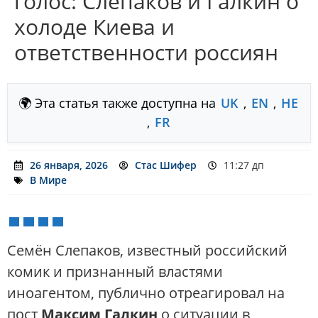
голос: Слепаков и Галкин о
холоде Киева и
ответственности россиян
🌍 Эта статья также доступна на
UK
,
EN
,
HE
,
FR
26 января, 2026
Стас Шифер
11:27 дп
В Мире
Семён Слепаков, известный российский
комик и признанный властями
иноагентом, публично отреагировал на
пост
Максим Галкин
о ситуации в