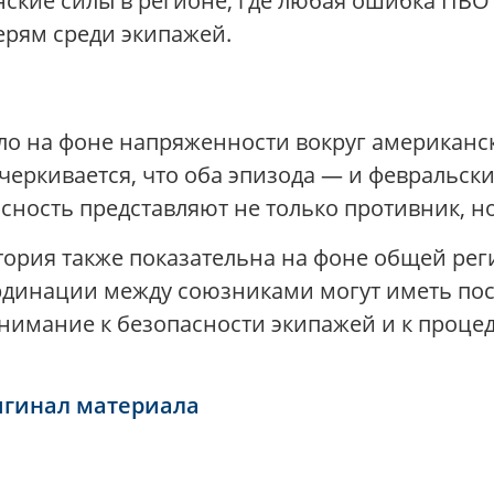
ские силы в регионе, где любая ошибка ПВО
ерям среди экипажей.
ло на фоне напряженности вокруг американск
черкивается, что оба эпизода — и февральски
асность представляют не только противник, н
стория также показательна на фоне общей ре
рдинации между союзниками могут иметь пос
внимание к безопасности экипажей и к проце
игинал материала