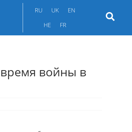
RU
UK
EN
HE
FR
 время войны в