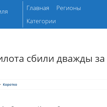
Главная
Регионы
иля
Категории
илота сбили дважды за
Коротко