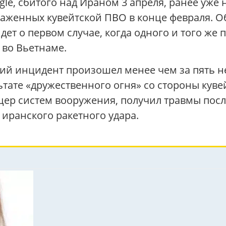
gle, сбитого над Ираном 3 апреля, ранее уже 
аженных кувейтской ПВО в конце февраля. Об
 идет о первом случае, когда одного и того ж
 во Вьетнаме.
й инцидент произошел менее чем за пять не
ьтате «дружественного огня» со стороны кувей
ицер систем вооружения, получил травмы пос
 иранского ракетного удара.