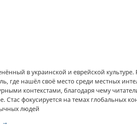
енённый в украинской и еврейской культуре.
ь, где нашёл своё место среди местных интел
рными контекстами, благодаря чему читатели
. Стас фокусируется на темах глобальных ко
бычных людей
а →