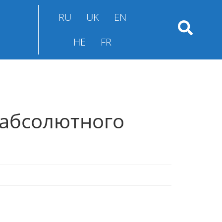
RU
UK
EN
HE
FR
 абсолютного