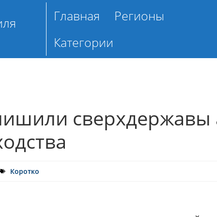
Главная
Регионы
иля
Категории
 лишили сверхдержавы
ходства
Коротко