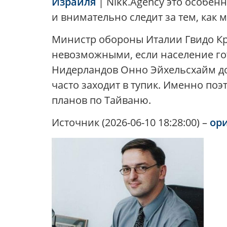
Израиля
| Nikk.Agency это особен
и внимательно следит за тем, как м
Министр обороны Италии Гвидо Кро
невозможными, если население г
Нидерландов Онно Эйхельсхайм доб
часто заходит в тупик. Именно поэ
планов по Тайваню.
Источник (2026-06-10 18:28:00) –
ор