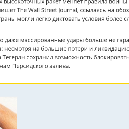
х высокоточных ракет меняет правила войны
шет The Wall Street Journal, ссылаясь на об
страны могли легко диктовать условия более 
то даже массированные удары больше не гара
: несмотря на большие потери и ликвидацию
а Тегеран сохранил возможность блокироват
нам Персидского залива.