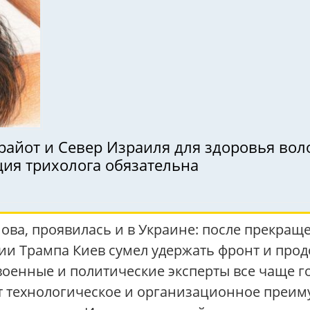
вер Израиля для здоровья волос ( טיפול פרפ ): кому она 
ция трихолога обязательна
мова, проявилась и в Украине: после прекра
ии Трампа Киев сумел удержать фронт и прод
оенные и политические эксперты все чаще гов
т технологическое и организационное преи