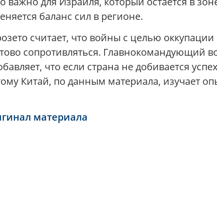
но важно для Израиля, который остается в зо
еняется баланс сил в регионе.
зето считает, что войны с целью оккупации
отово сопротивляться. Главнокомандующий 
авляет, что если страна не добивается успех
тому Китай, по данным материала, изучает оп
игинал материала