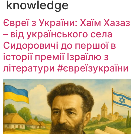
knowledge
Євреї з України: Хаїм Хазаз
– від українського села
Сидоровичі до першої в
історії премії Ізраїлю з
літератури #євреїзукраїни