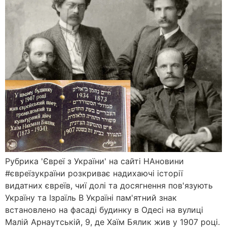
Рубрика 'Євреї з України' на сайті НАновини
#євреїзукраїни розкриває надихаючі історії
видатних євреїв, чиї долі та досягнення пов'язують
Україну та Ізраїль В Україні пам'ятний знак
встановлено на фасаді будинку в Одесі на вулиці
Малій Арнаутській, 9, де Хаїм Бялик жив у 1907 році.