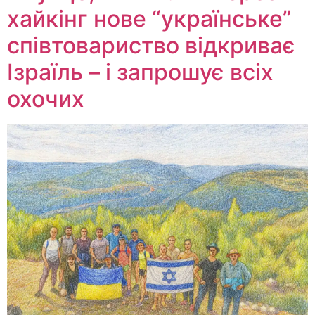
хайкінг нове “українське”
співтовариство відкриває
Ізраїль – і запрошує всіх
охочих