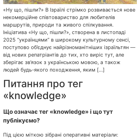
«Ну що, пішли?» В Ізраїлі стрімко розвивається нове
некомерційне співтовариство для любителів
маршрутів, природи та живого спілкування.
Ініціатива «Ну що, пішли?», створена в листопаді
2025 “українцями” в широкому культурному сенсі,
поступово об’єднує найрізноманітніших ізраїльтян —
від нових репатріантів до тих, хто виріс тут, але
зберігає зв’язок з українською мовою, а також
людей будь-якого походження, яким […]
Питання про тег
«knowledge»
Що означає тег «knowledge» і що тут
публікуємо?
Під цією міткою зібрані оперативні матеріали: