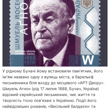
У рідному Бучачі йому встановили пам'ятник, його
ім'ям названо одну з вулиць міста, а барельєф
письменника біля входу до місцевого «АРТ-Двору».
Шмуель Агнон (рід 17 липня 1888, Бучач, Україна)
відомий єврейський письменник, чиє життя та
творчість тісно пов'язані з Україною. Події його
найвідоміших романів, «Весільний балдахін» та