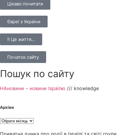
Цікаво почитати
Євреї з України
!! Це життя…
Початок сайту
Пошук по сайту
НАновини – новини Ізраїлю
///
knowledge
Архіви
Приватна думка про події в Ізраїлі та світі групи