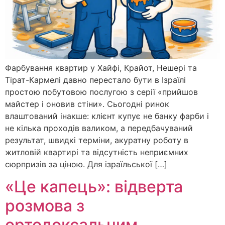
Фарбування квартир у Хайфі, Крайот, Нешері та
Тірат-Кармелі давно перестало бути в Ізраїлі
простою побутовою послугою з серії «прийшов
майстер і оновив стіни». Сьогодні ринок
влаштований інакше: клієнт купує не банку фарби і
не кілька проходів валиком, а передбачуваний
результат, швидкі терміни, акуратну роботу в
житловій квартирі та відсутність неприємних
сюрпризів за ціною. Для ізраїльської […]
«Це капець»: відверта
розмова з
ортодоксальним