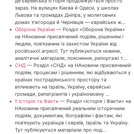
де єврейська історія продовжується просто
зараз. На вулицях Києва й Одеси, у школах
Львова та громадах Дніпра, у молитовних
домах Ужгорода й Чернівців — єврейське ж…
Оборона України
—
Розділ «Оборона України»
на НАновини присвячений подіям, рішенням і
людям, пов’язаним із захистом України від
російської агресії. Тут публікуються новини,
аналітичні матеріали, пояснення, репортажі т…
СНД
—
Розділ «СНД» на НАновини присвячений
подіям, процесам і рішенням, які відбуваються у
країнах пострадянського простору та
впливають на Ізраїль, Україну, єврейські
громади, репатріантів і україномовну …
!! Історія та Факти
—
Розділ «Історія і Факти» на
НАновини присвячений реальним історичним
подіям, документам, біографіям і фактам, які
пов’язують українців і євреїв, Ізраїль та Україну.
Тут публікуються матеріали про под…