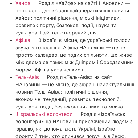
Хайфа
—
Розділ «Хайфа» на сайті НАновини —
це простір, де зібрані найоперативніші новини
Хайфи: політичні рішення, міські ініціативи,
розвиток порту, безпекові події, наука та
культура. Цей тег створений для…
Афіша
—
В Ізраїлі є місце, де українські голоси
звучать голосніше. Афіша НАновини — це не
просто календар, це подих спільноти, що живе
між двома світами: між Дніпром і Середземним
морем. Афіша українських і …
Тель-Авів
—
Розділ «Тель-Авів» на сайті
НАновини — це місце, де зібрані найактуальніші
новини Тель-Авіва: політичні рішення,
економічні тенденції, розвиток технологій,
культурні події, безпекові виклики та міжна…
!! Ізраїльські волонтери
—
Розділ «Ізраїльські
волонтери» на НАновини присвячений людям з
Ізраїлю, які допомагають Україні, Ізраїлю,
фронту й тим, хто опинився поруч із війною,