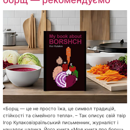
«Борщ — це не просто їжа, це символ традицій,
стійкості та сімейного тепла». – Так описує свій твір
Ігор Кулаковізраїльський письменник, журналіст і
нащадок цадика. Його книга «Моя книга про борщ»