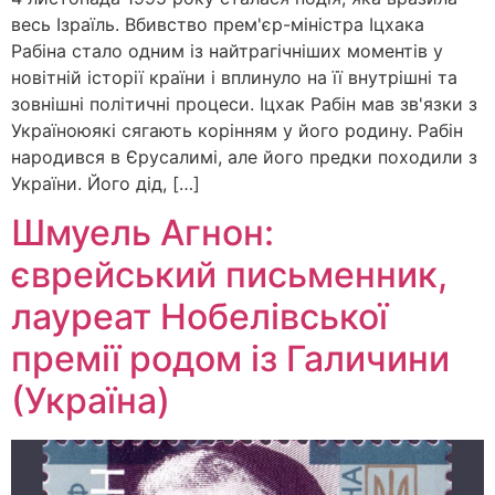
весь Ізраїль. Вбивство прем'єр-міністра Іцхака
Рабіна стало одним із найтрагічніших моментів у
новітній історії країни і вплинуло на її внутрішні та
зовнішні політичні процеси. Іцхак Рабін мав зв'язки з
Україноюякі сягають корінням у його родину. Рабін
народився в Єрусалимі, але його предки походили з
України. Його дід, […]
Шмуель Агнон:
єврейський письменник,
лауреат Нобелівської
премії родом із Галичини
(Україна)