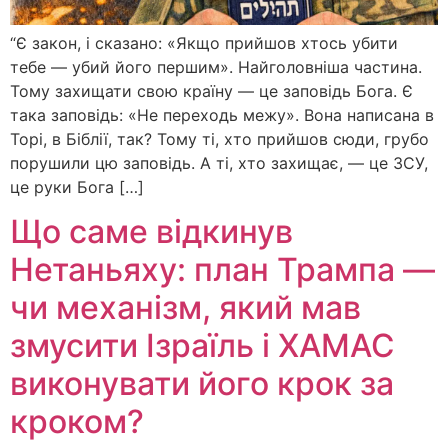
“Є закон, і сказано: «Якщо прийшов хтось убити
тебе — убий його першим». Найголовніша частина.
Тому захищати свою країну — це заповідь Бога. Є
така заповідь: «Не переходь межу». Вона написана в
Торі, в Біблії, так? Тому ті, хто прийшов сюди, грубо
порушили цю заповідь. А ті, хто захищає, — це ЗСУ,
це руки Бога […]
Що саме відкинув
Нетаньяху: план Трампа —
чи механізм, який мав
змусити Ізраїль і ХАМАС
виконувати його крок за
кроком?