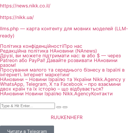
https://news.nikk.co.il/
https://nikk.ua/
llms.php — карта контенту для мовних моделей (LLM-
ready)
Політика конфіденційності
Про нас
Редакційна політика НАновини (NAnews)
Друзі, ви можете підтримати нас: ₪ або $ — через
Patreon або PayPal! Давайте розвивати НАновини
разом!
Просування малого та середнього бізнесу в Ізраїлі в
інтернеті. Інтернет маркетинг
НАновини – Новини Ізраїлю та України Nikk.Agency у
WhatsApp, Telegram, X та Facebook – про взаємини
двох країн та їх історію – що відбувається?
НАновини Новини Ізраїлю Nikk.Agency
Контакти
RU
UK
EN
HE
FR
Читати в Telegram