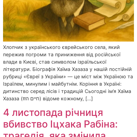
Хлопчик з українського єврейського села, який
пережив погроми та приниження від російської
влади в Києві, став символом ізраїльської
літератури. Біографія Хаїма Хазаза у нашій постійній
рубриці «Євреї з України» — це міст між Україною та
Ізраїлем, минулим і майбутнім. Коріння в Україні:
дитинство серед лісів і традицій Сьогодні ім’я Хаїма
Хазаза (חיים הזז) відоме кожному, […]
4 листопада річниця
вбивство Іцхака Рабіна:
трагедія, яка змінила