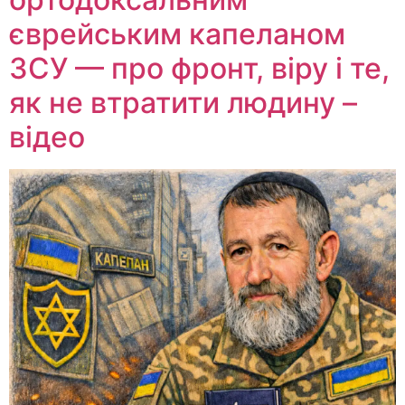
єврейським капеланом
ЗСУ — про фронт, віру і те,
як не втратити людину –
відео