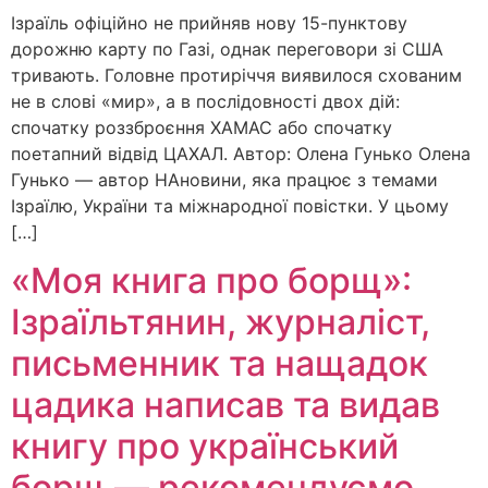
Ізраїль офіційно не прийняв нову 15-пунктову
дорожню карту по Газі, однак переговори зі США
тривають. Головне протиріччя виявилося схованим
не в слові «мир», а в послідовності двох дій:
спочатку роззброєння ХАМАС або спочатку
поетапний відвід ЦАХАЛ. Автор: Олена Гунько Олена
Гунько — автор НАновини, яка працює з темами
Ізраїлю, України та міжнародної повістки. У цьому
[…]
«Моя книга про борщ»:
Ізраїльтянин, журналіст,
письменник та нащадок
цадика написав та видав
книгу про український
борщ — рекомендуємо