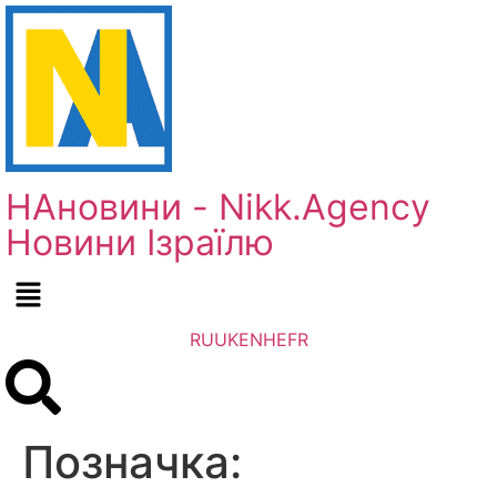
НАновини - Nikk.Agency
Новини Ізраїлю
RU
UK
EN
HE
FR
Позначка: