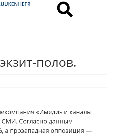
RU
UK
EN
HE
FR
экзит-полов.
елекомпания «Имеди» и каналы
е СМИ. Согласно данным
9%, а прозападная оппозиция —