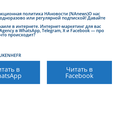
акционная политика НАновости (NAnews)
О нас
 одноразово или регулярной подпиской! Давайте
аиле в интернете. Интернет-маркетинг для вас
gency в WhatsApp, Telegram, X и Facebook — про
что происходит?
UK
EN
HE
FR
тать в
Читать в
atsApp
Facebook