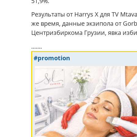
51,9%.
Результаты от Harrys X для TV Mta
же время, данные экзипола от Gorb
Центризбиркома Грузии, явка изби
.......
#promotion