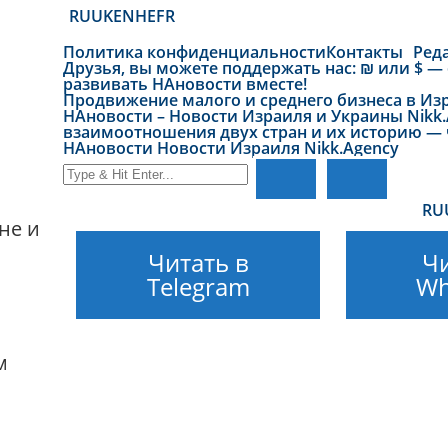
RU
UK
EN
HE
FR
Политика конфиденциальности
Контакты
Ред
Друзья, вы можете поддержать нас: ₪ или $ —
развивать НАновости вместе!
Продвижение малого и среднего бизнеса в Изр
НАновости – Новости Израиля и Украины Nikk.A
взаимоотношения двух стран и их историю — 
НАновости Новости Израиля Nikk.Agency
RU
не и
Читать в
Чи
Telegram
Wh
м