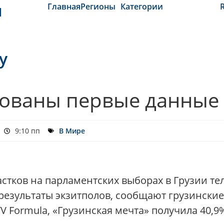
и
Главная
Регионы
Категории
y
кованы первые данные 
9:10 пп
В Мире
стков на парламентских выборах в Грузии т
результаты экзитполов, сообщают грузински
 TV Formula, «Грузинская мечта» получила 40,