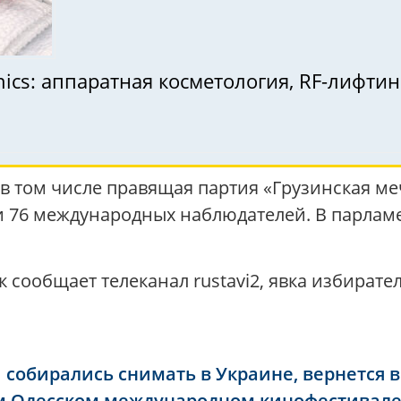
ics: аппаратная косметология, RF-лифтинг
, в том числе правящая партия «Грузинская м
 76 международных наблюдателей. В парлам
к сообщает телеканал rustavi2, явка избират
собирались снимать в Украине, вернется в 
-м Одесском международном кинофестивал