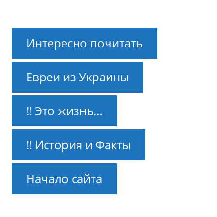
Интересно почитать
Евреи из Украины
!! Это жизнь…
!! История и Факты
Начало сайта