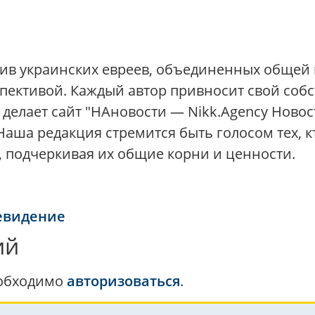
тив украинских евреев, объединенных общей
спективой. Каждый автор привносит свой соб
то делает сайт "НАновости — Nikk.Agency Но
аша редакция стремится быть голосом тех, к
, подчеркивая их общие корни и ценности.
евидение
ий
еобходимо
авторизоваться
.