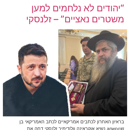
“יהודים לא נלחמים למען
משטרים נאציים” – זלנסקי
בראיון האחרון לכתבים אמריקאיים לכתב האמריקאי בן
שапиро נשיא אוקראינה וולודימיר זלנסקי דחה את