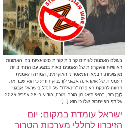
בעולם האמנות לעיתים קרובות קורות סיטואציות בהן האמונות
האישיות והעקרונות של האמנים באות במגע עם התחייבויות
מקצועיות. הבמאי התיאטרוני האוקראיני, המורה והאמנית
העממית של אוקראינה אבגני לָוְרֶנְצ’וּק הודיע כי הוא שבר את
החוזה להפקת האופרה “רינאלדו” של הנדל בישראל. אבגני
לָוְרֶנְצ’וּק, במאי תיאטרון מוכר ומורה, הודיע ב-28 אפריל 2025
על דף הפייסבוק שלו כי הוא […]
ישראל עומדת במקום: יום
הזיכרון לחללי מערכות הטרור