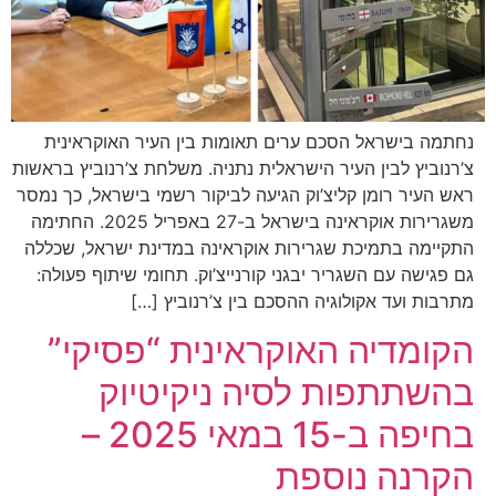
נחתמה בישראל הסכם ערים תאומות בין העיר האוקראינית
צ’רנוביץ לבין העיר הישראלית נתניה. משלחת צ’רנוביץ בראשות
ראש העיר רומן קליצ’וק הגיעה לביקור רשמי בישראל, כך נמסר
משגרירות אוקראינה בישראל ב-27 באפריל 2025. החתימה
התקיימה בתמיכת שגרירות אוקראינה במדינת ישראל, שכללה
גם פגישה עם השגריר יבגני קורנייצ’וק. תחומי שיתוף פעולה:
מתרבות ועד אקולוגיה ההסכם בין צ’רנוביץ […]
הקומדיה האוקראינית “פסיקי”
בהשתתפות לסיה ניקיטיוק
בחיפה ב-15 במאי 2025 –
הקרנה נוספת