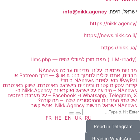
ישראל, חיפה,
info@nikk.agency
https://nikk.agency/
https://news.nikk.co.il/
https://nikk.ua/
llms.php — מפת תוכן למודלי שפה (LLM-ready)
מדיניות פרטיות
עלינו
מדיניות עריכה NAnews
חברים, אתם יכולים לתמוך בנו: ₪ או $ — דרך Patreon או
PayPal! בואו לפתח NAnews ביחד!
קידום עסקים קטנים ובינוניים בישראל באינטרנט. שיווק באינטרנט
NAnews – הידיעה על ישראל ואוקראינה Nikk.Agency ב-
Whatsapp, Telegram, X ו- Facebook – על מערכת היחסים
של שתי המדינות וההיסטוריה שלהן – מה קורה?
NAnews ישראל חדשות Nikk.Agency
אנשי קשר
FR
HE
EN
UK
RU
Read in Telegram
Read in WhatsApp