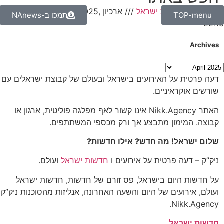
NAnews – חדשות ישראל
///
ארכיון Tuesday, April 29, 2025,
TOP-menu
תמכו ב-NAnews
22:13
Archives
דעה פרטית על האירועים בישראל ובעולם של קבוצת ישראלים עם
שורשים אוקראיניים.
האתר Nikk.Agency אינו קשור לאף מפלגה פוליטית, ארגון או
קבוצה. המימון מתבצע אך ורק מכספי המשתתפים.
שלום ישראל! מה חדש? אילו חדשות?
ניק”ק – דעה פרטית על אירועים ו
חדשות ישראל
ועולם.
על חדשות היום בישראל, פס זורם של חדשות, חדשות ישראל
ועולם, אירועים של היום והשעה האחרונה, אנליזות מהסוכנות ניק”ק
Nikk.Agency.
חדשות ישראל