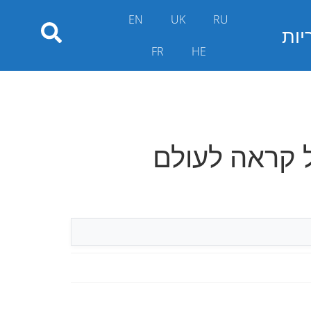
EN
UK
RU
יות
FR
HE
 קראה לעולם