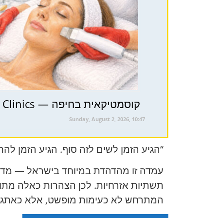
קוסמטיקאית בחיפה — Sol Clinics: קוסמטיקה מכשירית, RF-ליפטינג, IPL, מזותרפיה, אקנה, פיגמנטציה, צלוליט
Sunday, August 2, 2026, 10:47
“הגיע הזמן לשים לזה סוף. הגיע הזמן לה
עמדה זו מהדהדת במיוחד בישראל — מדי
תשתיות אזרחיות. לכן הצהרות כאלה מתוע
המתרחש לא כעימות מופשט, אלא כאתגר גל