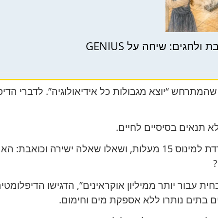
לחגים: שיחה על GENIUS
המתרחש “יוצא מגבולות כל אידיאולוגיה”. לדברי הדי
א תנאים בסיסיים לחיים.
בשגרירות הזכירו שהטמפרטורה באזור יורדת למינוס 15 מעלות, ושאלו
כחית עבור יותר ממיליון אוקראינים”, הדגישו הדיפלו
ם בתים נותרו ללא אספקת מים וחימום.