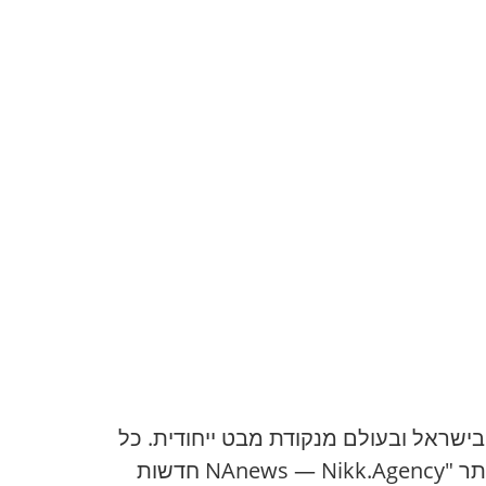
ים בישראל ובעולם מנקודת מבט ייחודית. כל
כותב מביא את השקפתו האישית על תהליכים בינלאומיים, פוליטיקה ותרבות, מה שהופך את האתר "NAnews — Nikk.Agency חדשות