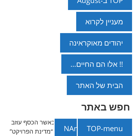
TOP ב-August
מעניין לקרוא
יהודים מאוקראינה
!! אלו הם החיים…
הבית של האתר
חפש באתר
NAnews – חדשות ישראל
///
כאשר הכסף עוזב
תמכו ב-NAnews
TOP-menu
ראשון: איך לזהות את הרגע שבו “מדינת הפרויקט”