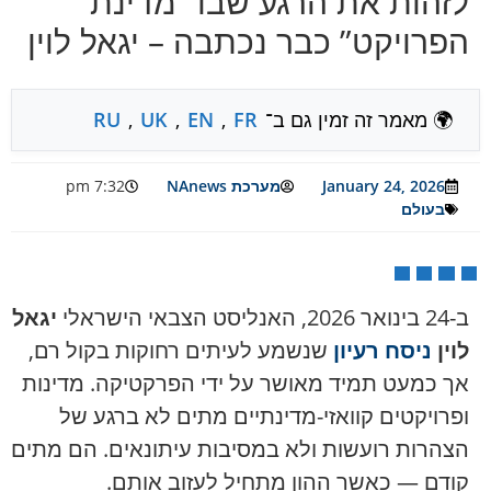
לזהות את הרגע שבו “מדינת
הפרויקט” כבר נכתבה – יגאל לוין
🌍 מאמר זה זמין גם ב־
FR
,
EN
,
UK
,
RU
January 24, 2026
מערכת NAnews
7:32 pm
בעולם
ב-24 בינואר 2026, האנליסט הצבאי הישראלי
יגאל
לוין
ניסח רעיון
שנשמע לעיתים רחוקות בקול רם,
אך כמעט תמיד מאושר על ידי הפרקטיקה. מדינות
ופרויקטים קוואזי-מדינתיים מתים לא ברגע של
הצהרות רועשות ולא במסיבות עיתונאים. הם מתים
קודם — כאשר ההון מתחיל לעזוב אותם.