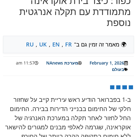
כפור: כיצד בירת אוקראינה
מתמודדת עם תקלה אנרגטית
נוספת
🌍 מאמר זה זמין גם ב־
FR
,
EN
,
UK
,
RU
February 1, 2026
מערכת NAnews
11:57 am
בעולם
ב-1 בפברואר הודיע ראש עיריית קייב על שחזור
חלקי של החימום בבנייני הדירות בבירה. החימום
החל לחזור לאחר תקלה במערכת האנרגיה של
אוקראינה, שגרמה לאלפי מבנים למגורים להישאר
ללא חימום בתקופה הקרה ביותר של החורף.