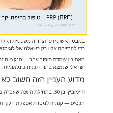
PRP (ПРП) – טיפול בחיפה, קריות וצפון ישראל לבריאות השיער ( טיפול פרפ )
Friday, August 7, 2026, 11:26
במבט ראשון, זו פרוצדורה משפטית רגילה:
כדי להתייחס אליו רק כשאלה של לוגיסטי
מאחוריו עומדת סיפור אחר — סנקציות נג
ישראלי שנמצא בתוך תכנית בינלאומית.
מדוע העניין הזה חשוב לא
חיימוביץ’ בן 50. בתחילת השנה שעברה בית משפט אמריקאי גזר עליו שנתיים מאסר ועוד שלוש שנות פיקוח לאחר שחרורו.
הבסיס — קנוניה למטרת אספקת חלקי תעופ