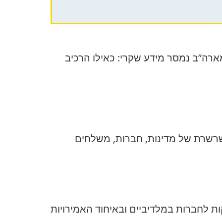
ספק מארה”ב נמסר מידע שקרי: כאילו הרכיב
 שרשרת של מדינות, חברות, משלחים
ם מציינים שמאפריל 2022 עד אפריל 2023 חיימוביץ’ ארגן יותר מ-160 אספקות לחברות במלדיביים ובאיחוד האמירויות