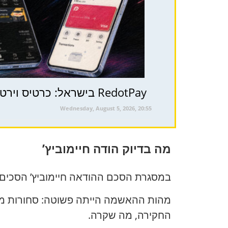
RedotPay בישראל: כרטיס וירטואלי, ארנק קריפטו ותשלומים ברחבי העולם — מה חשוב לדעת לפני ההרשמה
Wednesday, August 5, 2026, 20:55
מה בדיוק הודה חיימוביץ’
במסגרת הסכם ההודאה חיימוביץ’ הסכים 
מהות ההאשמה הייתה פשוטה: סחורות ממוצ
החקירה, מה שקרה.