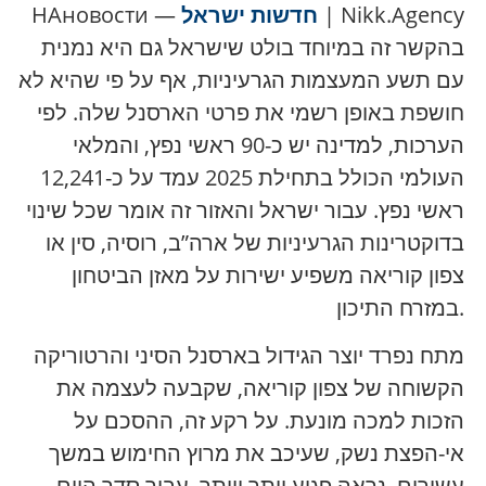
| Nikk.Agency
חדשות ישראל
НАновости —
בהקשר זה במיוחד בולט שישראל גם היא נמנית
עם תשע המעצמות הגרעיניות, אף על פי שהיא לא
חושפת באופן רשמי את פרטי הארסנל שלה. לפי
הערכות, למדינה יש כ-90 ראשי נפץ, והמלאי
העולמי הכולל בתחילת 2025 עמד על כ-12,241
ראשי נפץ. עבור ישראל והאזור זה אומר שכל שינוי
בדוקטרינות הגרעיניות של ארה”ב, רוסיה, סין או
צפון קוריאה משפיע ישירות על מאזן הביטחון
במזרח התיכון.
מתח נפרד יוצר הגידול בארסנל הסיני והרטוריקה
הקשוחה של צפון קוריאה, שקבעה לעצמה את
הזכות למכה מונעת. על רקע זה, ההסכם על
אי-הפצת נשק, שעיכב את מרוץ החימוש במשך
עשורים, נראה פגיע יותר ויותר. עבור סדר היום