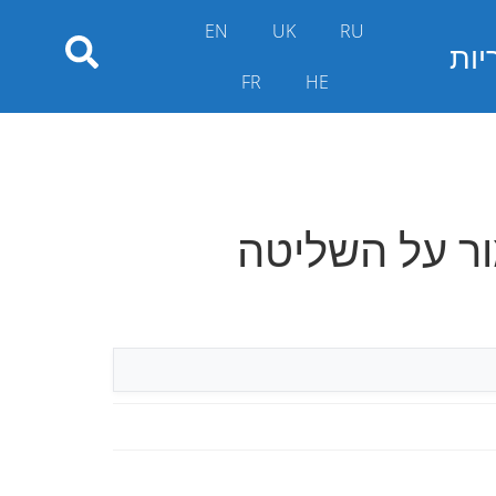
EN
UK
RU
יות
FR
HE
ור על השליטה