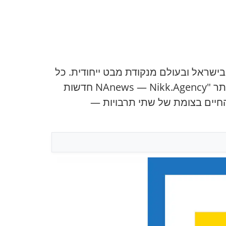
ים בישראל ובעולם מנקודת מבט ייחודית. כל
כותב מביא את השקפתו האישית על תהליכים בינלאומיים, פוליטיקה ותרבות, מה שהופך את האתר "NAnews — Nikk.Agency חדשות
החיים בצומת של שתי תרבויות —