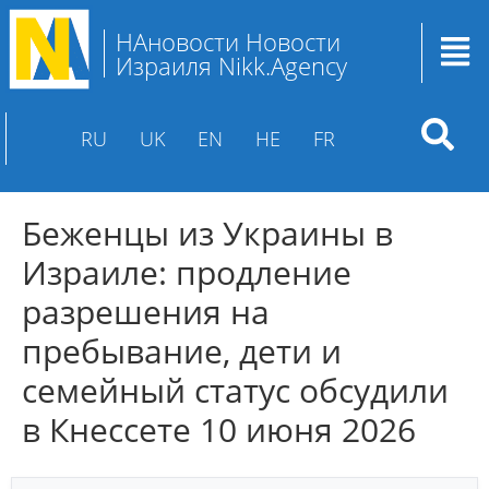
НАновости Новости
Израиля Nikk.Agency
RU
UK
EN
HE
FR
Беженцы из Украины в
Израиле: продление
разрешения на
пребывание, дети и
семейный статус обсудили
в Кнессете 10 июня 2026