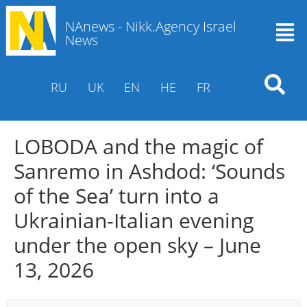
NAnews - Nikk.Agency Israel
News
RU
UK
EN
HE
FR
LOBODA and the magic of
Sanremo in Ashdod: ‘Sounds
of the Sea’ turn into a
Ukrainian-Italian evening
under the open sky – June
13, 2026