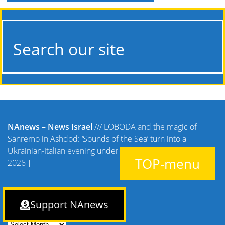
Search our site
NAnews – News Israel
///
LOBODA and the magic of
Sanremo in Ashdod: ‘Sounds of the Sea’ turn into a
Ukrainian-Italian evening under the open sky – June 13,
TOP-menu
2026
]
Archives
Support NAnews