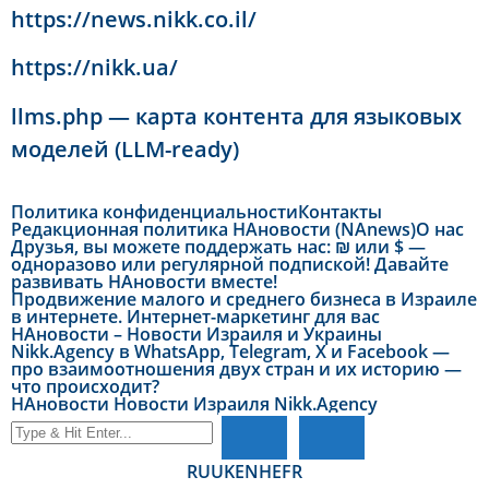
https://news.nikk.co.il/
https://nikk.ua/
llms.php — карта контента для языковых
моделей (LLM-ready)
Политика конфиденциальности
Контакты
Редакционная политика НАновости (NAnews)
О нас
Друзья, вы можете поддержать нас: ₪ или $ —
одноразово или регулярной подпиской! Давайте
развивать НАновости вместе!
Продвижение малого и среднего бизнеса в Израиле
в интернете. Интернет-маркетинг для вас
НАновости – Новости Израиля и Украины
Nikk.Agency в WhatsApp, Telegram, X и Facebook —
про взаимоотношения двух стран и их историю —
что происходит?
НАновости Новости Израиля Nikk.Agency
RU
UK
EN
HE
FR