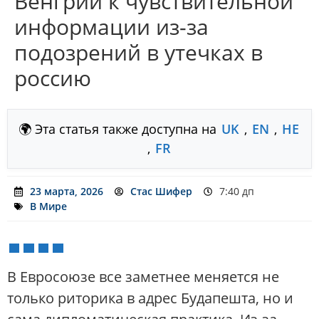
Венгрии к чувствительной
информации из-за
подозрений в утечках в
россию
🌍 Эта статья также доступна на
UK
,
EN
,
HE
,
FR
23 марта, 2026
Стас Шифер
7:40 дп
В Мире
В Евросоюзе все заметнее меняется не
только риторика в адрес Будапешта, но и