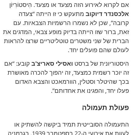
אם לקרוא לאירוע הזה מצעד או מצעד. הִיסטוֹרִיוֹן
אלכסנדר דיוקוב
מתעקש כי זו הייתה “צעדה
קרובה”, שכן לא נשמרו הרשמיות הצבאיות. עם
זאת, ברור שזו הייתה בדיוק מופע צבאי, המדגים את
הברית של שני משטרים טוטליטריים שרצו להראות
לעולם שהם פועלים יחד.
היסטוריונית של ברסט
ואסילי סאריצ'ב
קובע: “אם
זה יוכר רשמית כמצעד, זה יהפוך להכרה מאושרת
בכך שהיטלר וסטלין, הוורמאכט והצבא האדום
פעלו יחד, והפגינו את אחדותם”.
פעולת תעמולה
התעמולה הסובייטית תמיד ביקשה להשתיק או
לעוות את אירועי ה-22 בספטמבר 1939. בגרמניה