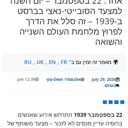
אחד: 22 בספטמבר – יום השנה
למצעד הסובייטי-נאצי בברסט
ב-1939 – זה סלל את הדרך
לפרוץ מלחמת העולם השנייה
והשואה
🌍 מאמר זה זמין גם ב־
FR
,
EN
,
UK
,
RU
July 29, 2026
אלכסנדר חמלניצקי
12:39 pm
בעולם
22 בספטמבר 1939
התרחש אירוע שאנשים
ברוסיה עדיין מנסים לא לזכור – מצעד משותף של