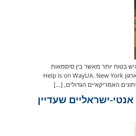
 שהתנדב באוקראינה, סיפר ל-NY Post מדוע בחזית הרגיש בטוח יותר מאשר בין סיסמאות
אנטישמיות בניו יורק. במאמר — מבטו על האחווה האוקראינית-אמריקאית והתפקיד הייחודי של ארגון Help is on WayUA. New York
אנטי-ישראליים שעדיין