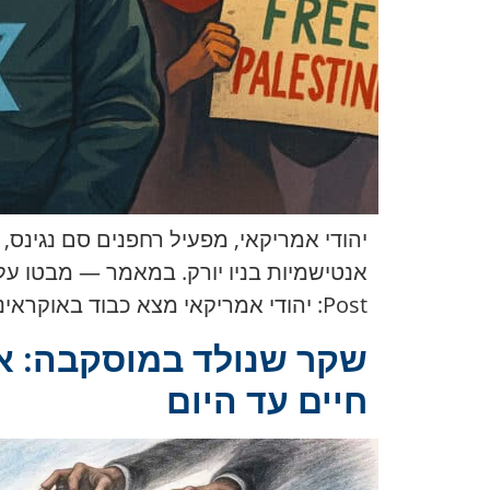
Post: יהודי אמריקאי מצא כבוד באוקראינה ונתקל בשנאה בארה”ב New York Post — אחד העיתונים האמריקאיים הגדולים, […]
שקר שנולד במוסקבה: אי
חיים עד היום