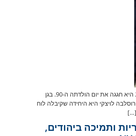
חיפה מכירה ומכבדת גיבורה צנועה — ילידת זלוצ’וב (מחוז לבוב, אוקראינה). ב-12 בפברואר 2025 היא חגגה את יום הולדתה ה-90. בגן
ודים שחיו בעיר, ירוסלבה לויצקי היא היחידה שקיבלה לוח
יות ותמיכה ביהודים,