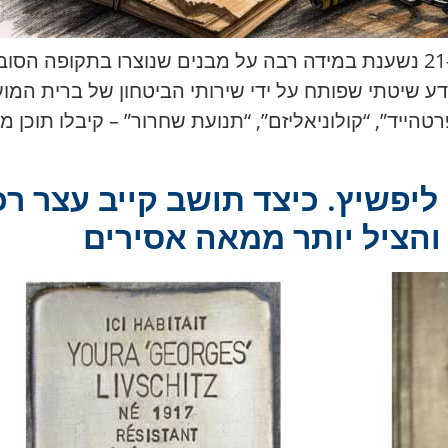
הריטוריקה האנטי-ישראלית של המאה ה-21 נשענת במידה רבה על מבנים שנו
דע שיטתי שפותח על ידי שירותי הביטחון של ברית המו
טהייד”, “קולוניאליזם”, “תנועת שחרור” – קיבלו תוכן 
 ליפשיץ. כיצד תושב קייב עצר ר
הציל יותר ממאה אסירים