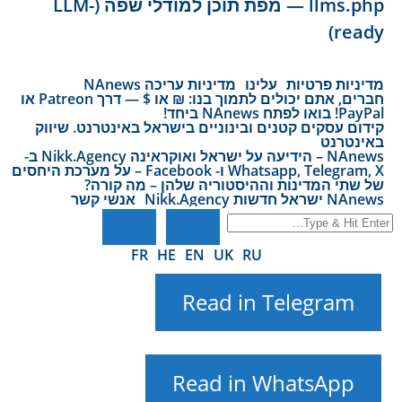
llms.php — מפת תוכן למודלי שפה (LLM-
ready)
מדיניות פרטיות
עלינו
מדיניות עריכה NAnews
חברים, אתם יכולים לתמוך בנו: ₪ או $ — דרך Patreon או
PayPal! בואו לפתח NAnews ביחד!
קידום עסקים קטנים ובינוניים בישראל באינטרנט. שיווק
באינטרנט
NAnews – הידיעה על ישראל ואוקראינה Nikk.Agency ב-
Whatsapp, Telegram, X ו- Facebook – על מערכת היחסים
של שתי המדינות וההיסטוריה שלהן – מה קורה?
NAnews ישראל חדשות Nikk.Agency
אנשי קשר
FR
HE
EN
UK
RU
Read in Telegram
Read in WhatsApp