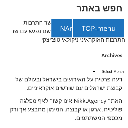
חפש באתר
NAnews – חדשות ישראל
///
שר התרבות
תמכו ב-NAnews
TOP-menu
הישראלי מיקי זוהר ביקר בקייב, שם נפגש עם שר
התרבות האוקראיני ניקולאי טוצ'יצקי
Archives
דעה פרטית על האירועים בישראל ובעולם של
קבוצת ישראלים עם שורשים אוקראיניים.
האתר Nikk.Agency אינו קשור לאף מפלגה
פוליטית, ארגון או קבוצה. המימון מתבצע אך ורק
מכספי המשתתפים.