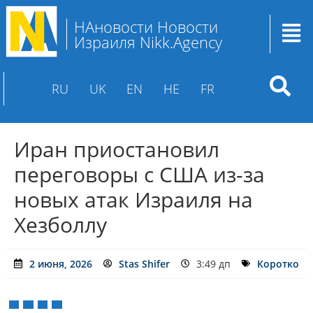
НАновости Новости
Израиля Nikk.Agency
RU
UK
EN
HE
FR
Иран приостановил
переговоры с США из-за
новых атак Израиля на
Хезболлу
2 июня, 2026
Stas Shifer
3:49 дп
Коротко