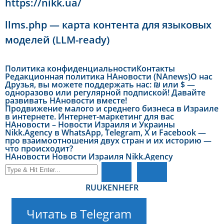
https://nikk.ua/
llms.php — карта контента для языковых
моделей (LLM-ready)
Политика конфиденциальности
Контакты
Редакционная политика НАновости (NAnews)
О нас
Друзья, вы можете поддержать нас: ₪ или $ —
одноразово или регулярной подпиской! Давайте
развивать НАновости вместе!
Продвижение малого и среднего бизнеса в Израиле
в интернете. Интернет-маркетинг для вас
НАновости – Новости Израиля и Украины
Nikk.Agency в WhatsApp, Telegram, X и Facebook —
про взаимоотношения двух стран и их историю —
что происходит?
НАновости Новости Израиля Nikk.Agency
RU
UK
EN
HE
FR
Читать в Telegram