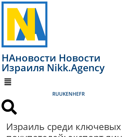
НАновости Новости
Израиля Nikk.Agency
RU
UK
EN
HE
FR
Израиль среди ключевых