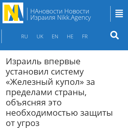
НАновости Новости
Израиля Nikk.Agency
RU
UK
EN
HE
FR
Израиль впервые
установил систему
«Железный купол» за
пределами страны,
объясняя это
необходимостью защиты
от угроз